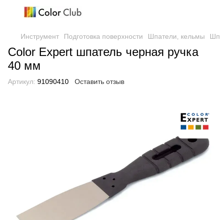
Инструмент
Подготовка поверхности
Шпатели, кельмы
Шп
Color Expert шпатель черная ручка
40 мм
Артикул:
91090410
Оставить отзыв