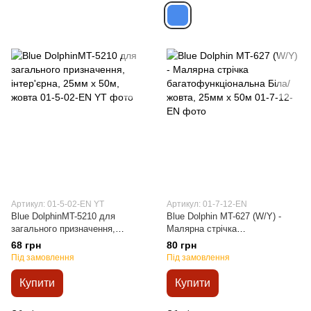
Артикул: 01-5-02-EN YT
Артикул: 01-7-12-EN
Blue DolphinMT-5210 для
Blue Dolphin MT-627 (W/Y) -
загального призначення,
Малярна стрічка
інтер'єрна, 25мм х 50м, жовта
багатофункціональна Біла/
68 грн
80 грн
жовта, 25мм х 50м
Під замовлення
Під замовлення
Купити
Купити