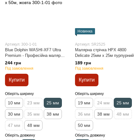
Новинка
Артикул: 300-1-01
Артикул: SR2525
Blue Dolphin WASHI-XF7 Ultra
Малярна стрічка HPX 4800
Premium - Професійна малярна
Delicate 25мм х 25м пурпурний
стрічка для делікатних
244 грн
189 грн
поверхонь, 25мм х 50м, жовта
Під замовлення
Під замовлення
Купити
Купити
Оберіть ширину
Оберіть ширину
10 мм
23 мм
25 мм
19 мм
24 мм
25 мм
30 мм
35 мм
38 мм
36 мм
38 мм
48 мм
47 мм
48 мм
50 мм
Оберіть довжину
Оберіть довжину