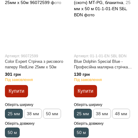
Артикул: 96072599
Артикул: 01-1-01-EN SBL BDN
Color Expert Стрічка з рисового
Blue Dolphin Special Blue -
паперу RedLine 25мм x 50м
Професійна малярна стрічка
(скотч) MT-PG, блакитна, 25 мм
301 грн
130 грн
х 50 м
Під замовлення
Під замовлення
Купити
Купити
Оберіть ширину
Оберіть ширину
25 мм
38 мм
50 мм
25 мм
38 мм
48 мм
Оберіть довжину
Оберіть довжину
50 м
50 м