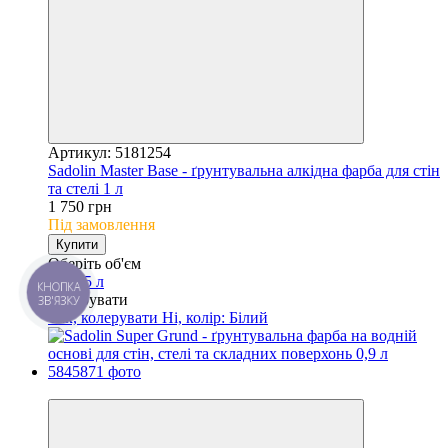
Артикул: 5181254
Sadolin Master Base - ґрунтувальна алкідна фарба для стін
та стелі 1 л
1 750 грн
Під замовлення
Купити
Оберіть об'єм
1 л
2,5 л
КНОПКА
Колерувати
ЗВ'ЯЗКУ
Так, колерувати
Ні, колір: Білий
Новинка