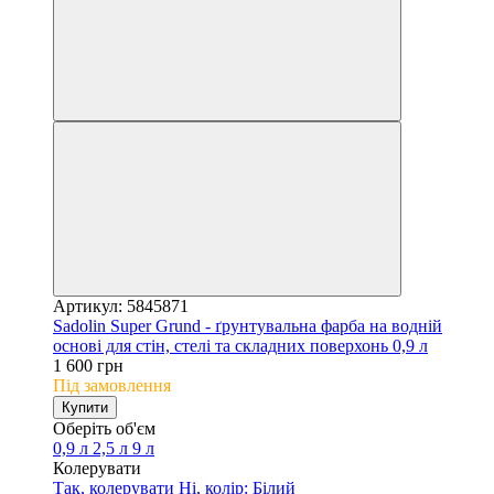
Артикул: 5845871
Sadolin Super Grund - ґрунтувальна фарба на водній
основі для стін, стелі та складних поверхонь 0,9 л
1 600 грн
Під замовлення
Купити
Оберіть об'єм
0,9 л
2,5 л
9 л
Колерувати
Так, колерувати
Ні, колір: Білий