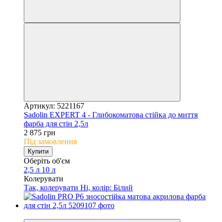
Артикул: 5221167
Sadolin EXPERT 4 - Глибокоматова стійка до миття
фарба для стін 2,5л
2 875 грн
Під замовлення
Купити
Оберіть об'єм
2,5 л
10 л
Колерувати
Так, колерувати
Ні, колір: Білий
−20%