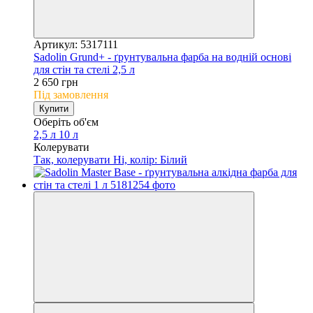
Артикул: 5317111
Sadolin Grund+ - ґрунтувальна фарба на водній основі
для стін та стелі 2,5 л
2 650 грн
Під замовлення
Купити
Оберіть об'єм
2,5 л
10 л
Колерувати
Так, колерувати
Ні, колір: Білий