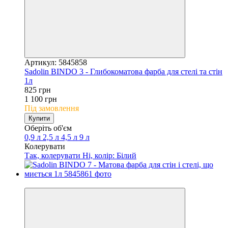
Артикул: 5845858
Sadolin BINDO 3 - Глибокоматова фарба для стелі та стін
1л
825 грн
1 100 грн
Під замовлення
Купити
Оберіть об'єм
0,9 л
2,5 л
4,5 л
9 л
Колерувати
Так, колерувати
Ні, колір: Білий
−25%