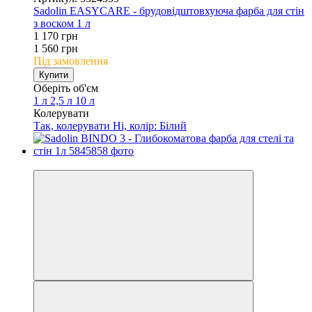
Sadolin EASYCARE - брудовідштовхуюча фарба для стін
з воском 1 л
1 170 грн
1 560 грн
Під замовлення
Купити
Оберіть об'єм
1 л
2,5 л
10 л
Колерувати
Так, колерувати
Ні, колір: Білий
−25%