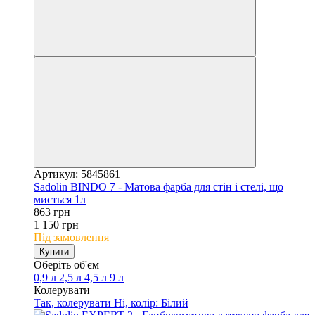
Артикул: 5845861
Sadolin BINDO 7 - Матова фарба для стін і стелі, що
миється 1л
863 грн
1 150 грн
Під замовлення
Купити
Оберіть об'єм
0,9 л
2,5 л
4,5 л
9 л
Колерувати
Так, колерувати
Ні, колір: Білий