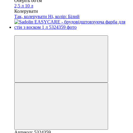
Оберіть об'єм
2,5 л
10 л
Колерувати
Так, колерувати
Ні, колір: Білий
−25%
Артикул: 5324359