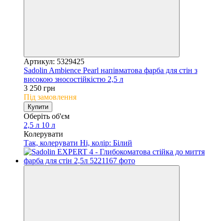
Артикул: 5329425
Sadolin Ambience Pearl напівматова фарба для стін з
високою зносостійкістю 2,5 л
3 250 грн
Під замовлення
Купити
Оберіть об'єм
2,5 л
10 л
Колерувати
Так, колерувати
Ні, колір: Білий