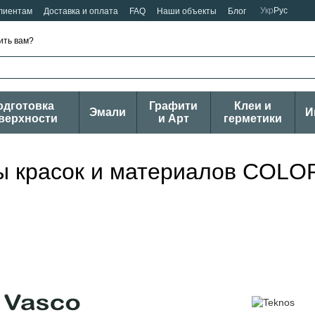
Укр
Рус
лиентам
Доставка и оплата
FAQ
Наши объекты
Блог
ить вам?
одготовка
Графити
Клеи и
Эмали
И
верхности
и Арт
герметики
ы красок и материалов COLO