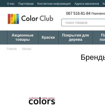
Перейти к основному контенту
О нас
Партнёрам
Контактная информация
Адреса магазинов
К
067 516-81-84
Перезвон
Акционные
Покрытия для
П
Краски
товары
дерева
по
Главная
Бренды
Бренд