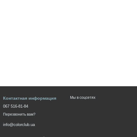
Мы в соцсетях
Контактная информация
067 516-81-84
Перезвонить вам?
info@colorclub.ua