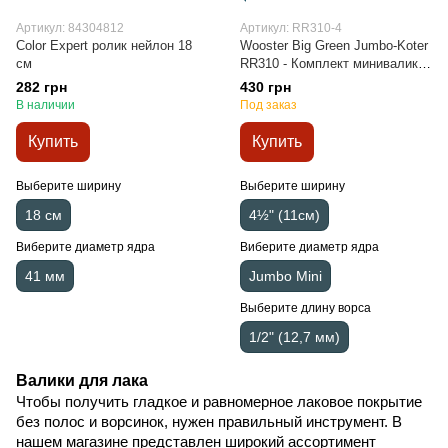
Артикул: 84304812
Артикул: RR310-4
Color Expert ролик нейлон 18
Wooster Big Green Jumbo-Koter
см
RR310 - Комплект миниваликов
2 шт 4½" (11см) ворс 1/2"
282 грн
430 грн
(13мм)
В наличии
Под заказ
Купить
Купить
Выберите ширину
Выберите ширину
18 см
4½" (11см)
Виберите диаметр ядра
Виберите диаметр ядра
41 мм
Jumbo Mini
Выберите длину ворса
1/2" (12,7 мм)
Валики для лака
Чтобы получить гладкое и равномерное лаковое покрытие
без полос и ворсинок, нужен правильный инструмент. В
нашем магазине представлен широкий ассортимент