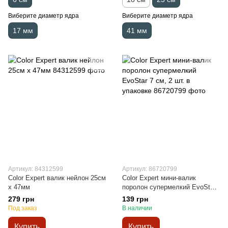
Виберите диаметр ядра
Виберите диаметр ядра
17 мм
41 мм
Артикул: 84312599
Артикул: 86720799
Color Expert валик нейлон 25см
Color Expert мини-валик
x 47мм
поролон супермелкий EvoStar
7 см, 2 шт. в упаковке
279 грн
139 грн
Под заказ
В наличии
Купить
Купить