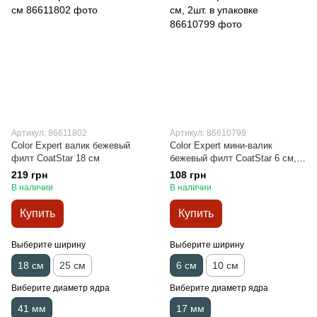
Артикул: 86611802
Артикул: 86610799
Color Expert валик бежевый
Color Expert мини-валик
филт CoatStar 18 см
бежевый филт CoatStar 6 см,
2шт. в упаковке
219 грн
108 грн
В наличии
В наличии
Купить
Купить
Выберите ширину
Выберите ширину
18 см
25 см
6 см
10 см
Виберите диаметр ядра
Виберите диаметр ядра
41 мм
17 мм