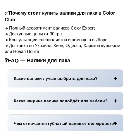
✅Почему стоит купить валики для лака в Color
Club
🔸Полный ассортимент валиков Color Expert
🔸Доступные цены от 30 грн
🔸Консультации специалистов и помощь в выборе
🔸Доставка по Украине: Киев, Одесса, Харьков курьером
или Новая Почта
❓FAQ — Валики для лака
Какие валики лучше выбрать для лака?
Велюровые
и
плюшевые
с коротким ворсом
4–12 мм
дают
максимально гладкую
поверхность.
Какая ширина валика подойдёт для мебели?
Для
небольших деталей
удобнее использовать ролики
шириной
6–10 см
.
Чем отличается губчатый валик от велюрового?