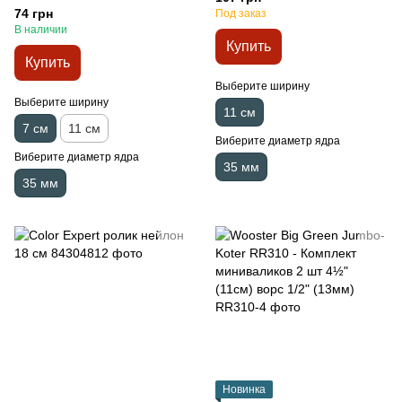
7 см
74 грн
Под заказ
В наличии
Купить
Купить
Выберите ширину
Выберите ширину
11 см
7 см
11 см
Виберите диаметр ядра
Виберите диаметр ядра
35 мм
35 мм
Новинка