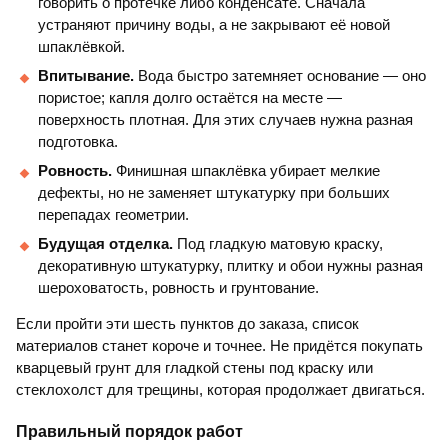
говорить о протечке либо конденсате. Сначала
устраняют причину воды, а не закрывают её новой
шпаклёвкой.
Впитывание.
Вода быстро затемняет основание — оно
пористое; капля долго остаётся на месте —
поверхность плотная. Для этих случаев нужна разная
подготовка.
Ровность.
Финишная шпаклёвка убирает мелкие
дефекты, но не заменяет штукатурку при больших
перепадах геометрии.
Будущая отделка.
Под гладкую матовую краску,
декоративную штукатурку, плитку и обои нужны разная
шероховатость, ровность и грунтование.
Если пройти эти шесть пунктов до заказа, список
материалов станет короче и точнее. Не придётся покупать
кварцевый грунт для гладкой стены под краску или
стеклохолст для трещины, которая продолжает двигаться.
Правильный порядок работ