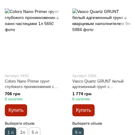
Артикул: 5650
Артикул: 5984
Colors Nano Primer грунт
Vasco Quartz GRUNT белый
глубокого проникновения с
адгезионный грунт с
нано-частицами 1л
кварцевым наполнителем 9л
706 грн
1 774 грн
В наличии
В наличии
Купить
Купить
Выберите объем
Выберите объем
1 л
2л
5 л
9 л