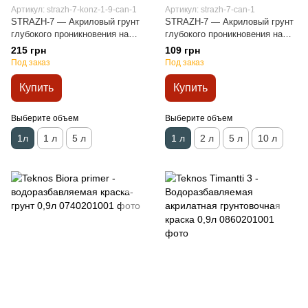
Артикул: strazh-7-konz-1-9-can-1
Артикул: strazh-7-can-1
STRAZH-7 — Акриловый грунт
STRAZH-7 — Акриловый грунт
глубокого проникновения на
глубокого проникновения на
водной основе концентрат 1:9
водной основе 1 л
215 грн
109 грн
1 л
Под заказ
Под заказ
Купить
Купить
Выберите объем
Выберите объем
1л
1 л
5 л
1 л
2 л
5 л
10 л