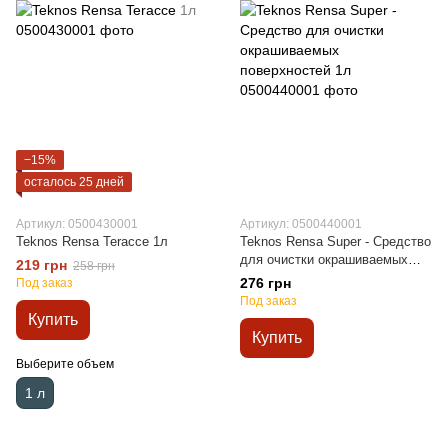
−15%
осталось 25 дней
Артикул: 0500430001
Артикул: 0500440001
Teknos Rensa Teracce 1л
Teknos Rensa Super - Средство
для очистки окрашиваемых
219 грн
258 грн
поверхностей 1л
276 грн
Под заказ
Под заказ
Купить
Купить
Выберите объем
1 л