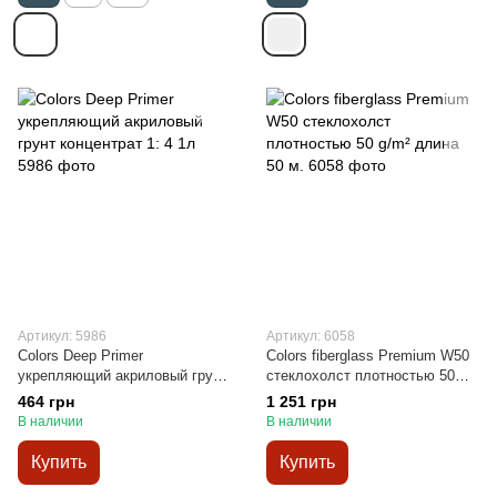
Артикул: 5986
Артикул: 6058
Colors Deep Primer
Colors fiberglass Premium W50
укрепляющий акриловый грунт
стеклохолст плотностью 50
концентрат 1: 4 1л
g/m² длина 50 м.
464 грн
1 251 грн
В наличии
В наличии
Купить
Купить