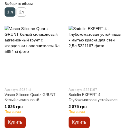
Выберите объем
1 л
2л
Артикул: 5984-si
Артикул: 5221167
Vasco Silicone Quartz GRUNT
Sadolin EXPERT 4 -
белый силиконовый
Глубокоматовая устойчивая к
адгезионный грунт с
мытью краска для стен 2,5л
1 826 грн
2 875 грн
кварцевым наполнителем 9л
Под заказ
Под заказ
Купить
Купить