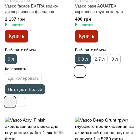
Артикул: 5255
Артикул: 5274
Vasco facade EXTRA водно-
Vasco base AQUATEX
дисперсионная фасадная
акриловая грунтовка для
краска 9л
древесины внутри и снаружи
2 137 грн
400 грн
0,9 л
В наличии
В наличии
Купить
Купить
Выберите объем
Выберите объем
9 л
0,9 л
2,7 л
9 л
Колеровать
Да, колеровать
Нет, цвет: Белый