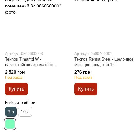
Артикул: 0860600003
Артикул: 0500400001
Teknos Timantti W -
Teknos Rensa Steel - щелочное
влагостойкое акрилатное
моющее средство 1л
покрытие для влажных
2 520 грн
276 грн
помещений 3л
Под заказ
Под заказ
Купить
Купить
Выберите объем
3 л
10 л