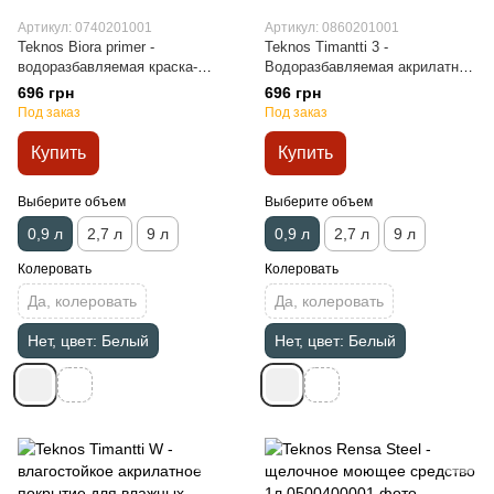
Артикул: 0740201001
Артикул: 0860201001
Teknos Biora primer -
Teknos Timantti 3 -
водоразбавляемая краска-
Водоразбавляемая акрилатная
грунт 0,9л
грунтовочная краска 0,9л
696 грн
696 грн
Под заказ
Под заказ
Купить
Купить
Выберите объем
Выберите объем
0,9 л
2,7 л
9 л
0,9 л
2,7 л
9 л
Колеровать
Колеровать
Да, колеровать
Да, колеровать
Нет, цвет: Белый
Нет, цвет: Белый