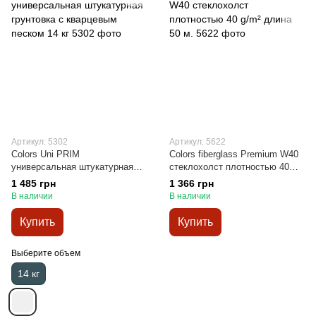
Артикул: 5302
Артикул: 5622
Colors Uni PRIM
Colors fiberglass Premium W40
универсальная штукатурная
стеклохолст плотностью 40
грунтовка с кварцевым песком
g/m² длина 50 м.
1 485 грн
1 366 грн
14 кг
В наличии
В наличии
Купить
Купить
Выберите объем
14 кг