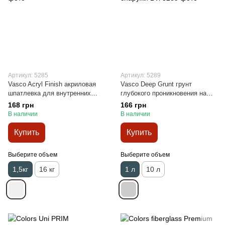
Артикул: 5285
Артикул: 5289
Vasco Acryl Finish акриловая
Vasco Deep Grunt грунт
шпатлевка для внутренних
глубокого проникновения на
работ 1.5кг
акрилатной основе внутри и
168 грн
166 грн
снаружи 1 л
В наличии
В наличии
Купить
Купить
Выберите объем
Выберите объем
1,5кг
16 кг
1 л
10 л