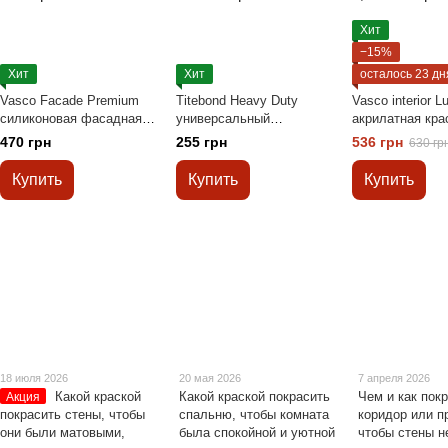
Хит
−15%
Хит
Хит
осталось 23 дн
Vasco Facade Premium
Titebond Heavy Duty
Vasco interior L
силиконовая фасадная
универсальный
акрилатная кра
краска 0,9л
строительный клей 300
стойкая к мыть
470 грн
255 грн
536 грн
630 гр
мл
Купить
Купить
Купить
18 июля 2026
20 мая 2026
7 апреля 2026
Какой краской
Какой краской покрасить
Чем и как пок
Акция
покрасить стены, чтобы
спальню, чтобы комната
коридор или п
они были матовыми,
была спокойной и уютной
чтобы стены н