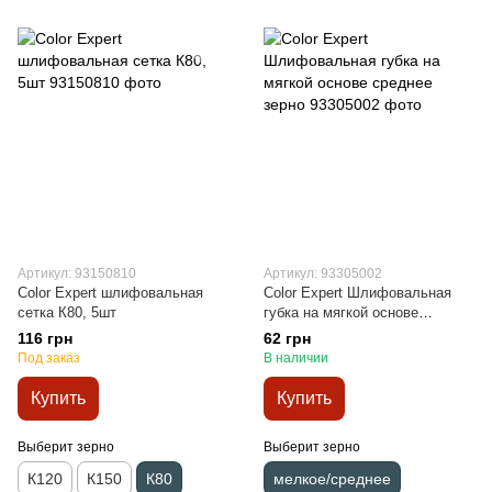
Артикул: 93150810
Артикул: 93305002
Color Expert шлифовальная
Color Expert Шлифовальная
сетка К80, 5шт
губка на мягкой основе
среднее зерно
116 грн
62 грн
Под заказ
В наличии
Купить
Купить
Выберит зерно
Выберит зерно
К120
К150
К80
мелкое/среднее