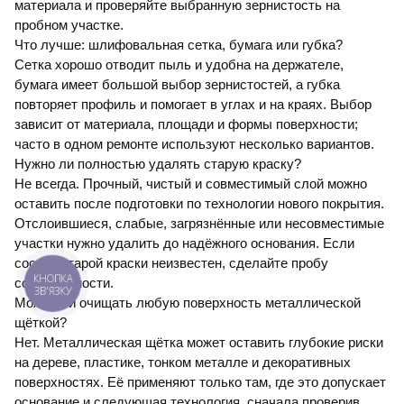
материала и проверяйте выбранную зернистость на
пробном участке.
Что лучше: шлифовальная сетка, бумага или губка?
Сетка хорошо отводит пыль и удобна на держателе,
бумага имеет большой выбор зернистостей, а губка
повторяет профиль и помогает в углах и на краях. Выбор
зависит от материала, площади и формы поверхности;
часто в одном ремонте используют несколько вариантов.
Нужно ли полностью удалять старую краску?
Не всегда. Прочный, чистый и совместимый слой можно
оставить после подготовки по технологии нового покрытия.
Отслоившиеся, слабые, загрязнённые или несовместимые
участки нужно удалить до надёжного основания. Если
состав старой краски неизвестен, сделайте пробу
совместимости.
КНОПКА
ЗВ'ЯЗКУ
Можно ли очищать любую поверхность металлической
щёткой?
Нет. Металлическая щётка может оставить глубокие риски
на дереве, пластике, тонком металле и декоративных
поверхностях. Её применяют только там, где это допускает
основание и следующая технология, сначала проверив