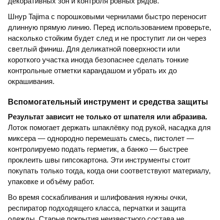
декоративных зон и контроля ровных рядов.
Шнур Tajima с порошковыми чернилами быстро переносит
длинную прямую линию. Перед использованием проверьте,
насколько стойким будет след и не проступит ли он через
светлый финиш. Для деликатной поверхности или
короткого участка иногда безопаснее сделать тонкие
контрольные отметки карандашом и убрать их до
окрашивания.
Вспомогательный инструмент и средства защиты
Результат зависит не только от шпателя или абразива.
Лоток помогает держать шпаклёвку под рукой, насадка для
миксера — однородно перемешать смесь, пистолет —
контролируемо подать герметик, а банжо — быстрее
проклеить швы гипсокартона. Эти инструменты стоит
покупать только тогда, когда они соответствуют материалу,
упаковке и объёму работ.
Во время соскабливания и шлифования нужны очки,
респиратор подходящего класса, перчатки и защита
одежды. Старые покрытия неизвестного состава не