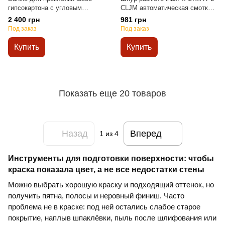
гипсокартона с угловым
CLJM автоматическая смотка
роликом Taping Tool Banjo
(порошковые чернила) 10 м
2 400 грн
981 грн
Под заказ
Под заказ
Купить
Купить
Показать еще 20 товаров
Назад
Вперед
1
из 4
Инструменты для подготовки поверхности: чтобы
краска показала цвет, а не все недостатки стены
Можно выбрать хорошую краску и подходящий оттенок, но
получить пятна, полосы и неровный финиш. Часто
проблема не в краске: под ней остались слабое старое
покрытие, наплыв шпаклёвки, пыль после шлифования или