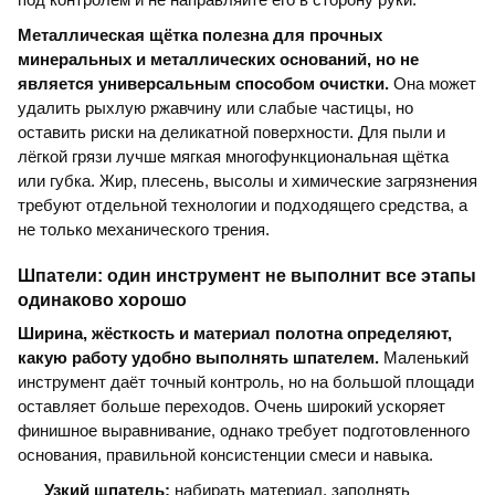
под контролем и не направляйте его в сторону руки.
Металлическая щётка полезна для прочных
минеральных и металлических оснований, но не
является универсальным способом очистки.
Она может
удалить рыхлую ржавчину или слабые частицы, но
оставить риски на деликатной поверхности. Для пыли и
лёгкой грязи лучше мягкая многофункциональная щётка
или губка. Жир, плесень, высолы и химические загрязнения
требуют отдельной технологии и подходящего средства, а
не только механического трения.
Шпатели: один инструмент не выполнит все этапы
одинаково хорошо
Ширина, жёсткость и материал полотна определяют,
какую работу удобно выполнять шпателем.
Маленький
инструмент даёт точный контроль, но на большой площади
оставляет больше переходов. Очень широкий ускоряет
финишное выравнивание, однако требует подготовленного
основания, правильной консистенции смеси и навыка.
Узкий шпатель:
набирать материал, заполнять