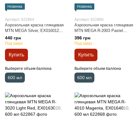
Новинка
Новинка
Артикул: 622864
Артикул: 622866
Аэрозольная краска глянцевая
Аэрозольная краска глянцевая
MTN MEGA Silver, EX0160123,
MTN MEGA R-2003 Pastel
600 мл
Orange, EX0162003, 600 мл
440 грн
396 грн
Под заказ
Под заказ
Купить
Купить
Выберите объем баллона
Выберите объем баллона
600 мл
600 мл