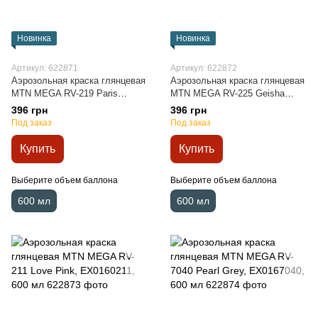
Новинка
Новинка
Артикул: 622871
Артикул: 622872
Аэрозольная краска глянцевая
Аэрозольная краска глянцевая
MTN MEGA RV-219 Paris
MTN MEGA RV-225 Geisha
Green, EX0160219, 600 мл
Violet, EX0160225, 600 мл
396 грн
396 грн
Под заказ
Под заказ
Купить
Купить
Выберите объем баллона
Выберите объем баллона
600 мл
600 мл