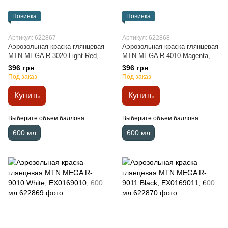
Новинка
Новинка
Артикул: 622867
Артикул: 622868
Аэрозольная краска глянцевая
Аэрозольная краска глянцевая
MTN MEGA R-3020 Light Red,
MTN MEGA R-4010 Magenta,
EX0163020, 600 мл
EX0164010, 600 мл
396 грн
396 грн
Под заказ
Под заказ
Купить
Купить
Выберите объем баллона
Выберите объем баллона
600 мл
600 мл