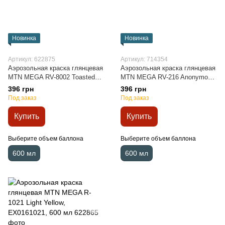
Новинка
Новинка
Артикул: 622875
Артикул: 714354
Аэрозольная краска глянцевая
Аэрозольная краска глянцевая
MTN MEGA RV-8002 Toasted
MTN MEGA RV-216 Anonymous
Brown, EX0168002, 600 мл
Violet, EX0160216, 600 мл
396 грн
396 грн
Под заказ
Под заказ
Купить
Купить
Выберите объем баллона
Выберите объем баллона
600 мл
600 мл