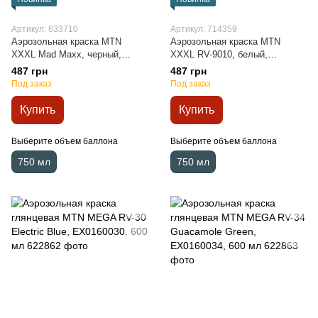
Артикул: 633710
Артикул: 714359
Аэрозольная краска MTN
Аэрозольная краска MTN
XXXL Mad Maxx, черный,
XXXL RV-9010, белый,
EX017M9011M, 750 мл
EX0179010, 750 мл
487 грн
487 грн
Под заказ
Под заказ
Купить
Купить
Выберите объем баллона
Выберите объем баллона
750 мл
750 мл