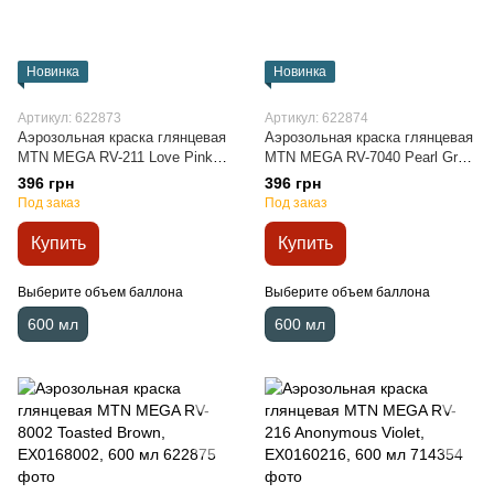
Новинка
Новинка
Артикул: 622873
Артикул: 622874
Аэрозольная краска глянцевая
Аэрозольная краска глянцевая
MTN MEGA RV-211 Love Pink,
MTN MEGA RV-7040 Pearl Grey,
EX0160211, 600 мл
EX0167040, 600 мл
396 грн
396 грн
Под заказ
Под заказ
Купить
Купить
Выберите объем баллона
Выберите объем баллона
600 мл
600 мл