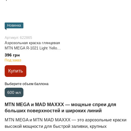
Новинка
Артикул: 622865
Аэрозольная краска глянцевая
MTN MEGA R-1021 Light Yellow,
EX0161021, 600 мл
396 грн
Под заказ
Купить
Выберите объем баллона
600 мл
MTN MEGA и MAD MAXXX — мощные спреи для
больших поверхностей и широких линий
MTN MEGA и MTN MAD MAXXX — это аэрозольные краски
высокой мощности для быстрой заливки, крупных