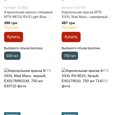
Артикул: 622861
Артикул: 633709
Аэрозольная краска глянцевая
Аэрозольная краска MTN
MTN MEGA RV-8 Light Blue,
XXXL Mad Maxx, серебряный,
EX0160008, 600 мл
EX017M0123, 750 мл
396 грн
487 грн
Под заказ
Под заказ
Купить
Купить
Выберите объем баллона
Выберите объем баллона
600 мл
750 мл
Новинка
Новинка