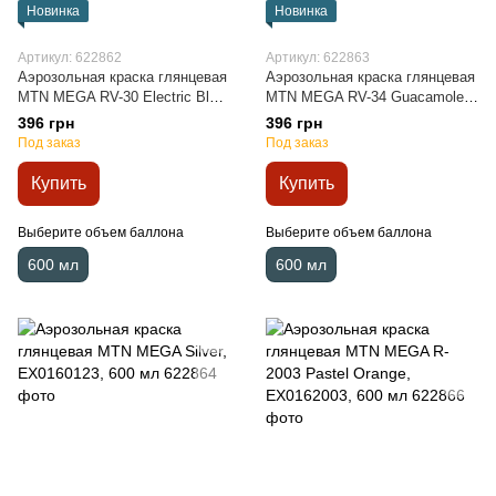
Новинка
Новинка
Артикул: 622862
Артикул: 622863
Аэрозольная краска глянцевая
Аэрозольная краска глянцевая
MTN MEGA RV-30 Electric Blue,
MTN MEGA RV-34 Guacamole
EX0160030, 600 мл
Green, EX0160034, 600 мл
396 грн
396 грн
Под заказ
Под заказ
Купить
Купить
Выберите объем баллона
Выберите объем баллона
600 мл
600 мл