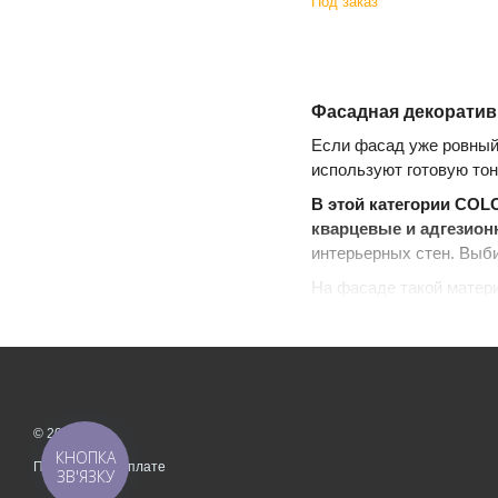
Под заказ
Фасадная декоратив
Если фасад уже ровный 
используют готовую тон
В этой категории COL
кварцевые и адгезион
интерьерных стен. Выби
На фасаде такой матер
интерьере его выбирают
коммерческом помещении
© 2026
КНОПКА
Принимаем к оплате
ЗВ'ЯЗКУ