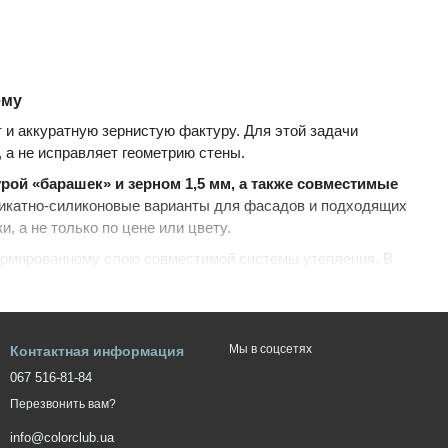
ему
 и аккуратную зернистую фактуру. Для этой задачи
 а не исправляет геометрию стены.
ой «барашек» и зерном 1,5 мм, а также совместимые
икатно-силиконовые варианты для фасадов и подходящих
, а не только по цене или цвету.
армированному слою совместимой системы утепления. В
я фактура — например, в коридоре, на лестнице или в
 выбранной штукатурки.
Мы в соцсетях
Контактная информация
067 516-81-84
Перезвонить вам?
info@colorclub.ua