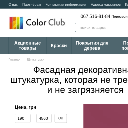
Перейти к основному контенту
О нас
Партнёрам
Контактная информация
Адреса магазинов
К
067 516-81-84
Перезвон
Акционные
Покрытия для
П
Краски
товары
дерева
по
Главная
Штукатурки
Фасадная декоративн
штукатурка, которая не тр
и не загрязняется
Цена, грн
От Цена, грн
До Цена, грн
OK