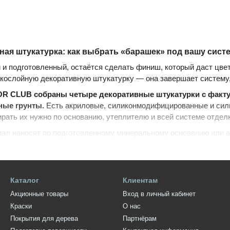
ная штукатурка: как выбрать «барашек» под вашу сист
и подготовленный, остаётся сделать финиш, который даст цвет
кослойную декоративную штукатурку — она завершает систему,
OR CLUB собраны четыре декоративные штукатурки с фактур
ные грунты.
Есть акриловые, силиконмодифицированные и сил
рать их нужно по основанию, утеплителю и всей системе отделки
иал наносят по подготовленному минеральному основанию или 
, когда нужна не гладкая окрашенная стена, а прочная зерниста
. Допуск к конкретной основе всегда проверяют по инструкции
Каталог
Клиентам
Акционные товары
Вход в личный кабинет
Краски
О нас
Покрытия для дерева
Партнёрам