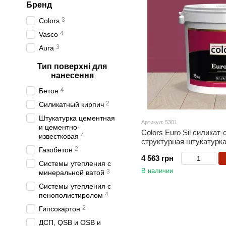
Бренд
3
Colors
4
Vasco
3
Aura
Тип поверхні для
нанесення
4
Бетон
2
Силикатный кирпич
Штукатурка цементная
Артикул: 5301
и цементно-
Colors Euro Sil силикат
4
известковая
структурная штукатурка
2
Газобетон
4 563 грн
Системы утепления с
В наличии
3
минеральной ватой
Системы утепления с
4
пенополистиролом
2
Гипсокартон
ДСП, QSB и OSB и