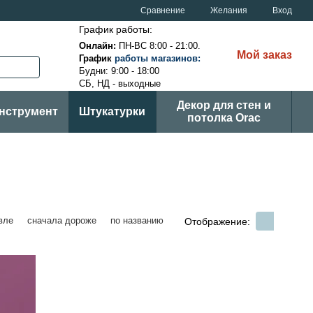
Сравнение
Желания
Вход
График работы:
Онлайн:
ПН-ВС
8:00 - 21:00.
Мой заказ
График
ра
боты магазинов
:
Будни: 9:00 - 18:00
СБ, НД - выходные
Декор для стен и
нструмент
Штукатурки
потолка Orac
вле
сначала дороже
по названию
Отображение: