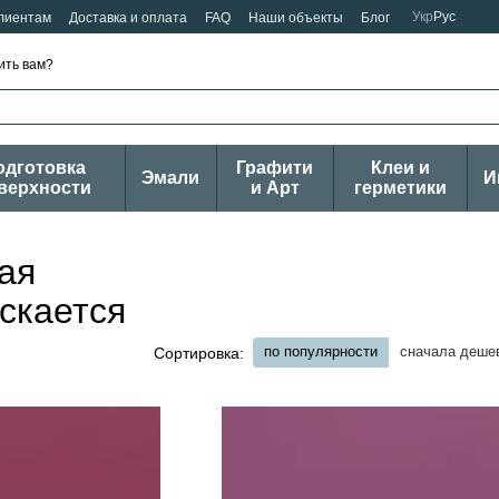
Укр
Рус
лиентам
Доставка и оплата
FAQ
Наши объекты
Блог
ить вам?
одготовка
Графити
Клеи и
Эмали
И
верхности
и Арт
герметики
ая
ескается
по популярности
сначала деше
Сортировка: