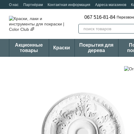
Перейти к основному контенту
О нас
Партнёрам
Контактная информация
Адреса магазинов
К
067 516-81-84
Перезвон
Акционные
Покрытия для
П
Краски
товары
дерева
по