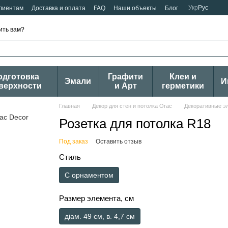
Укр
Рус
лиентам
Доставка и оплата
FAQ
Наши объекты
Блог
ить вам?
одготовка
Графити
Клеи и
Эмали
И
верхности
и Арт
герметики
Главная
Декор для стен и потолка Orac
Декоративные э
Розетка для потолка R18
Под заказ
Оставить отзыв
Стиль
С орнаментом
Размер элемента, см
діам. 49 см, в. 4,7 см