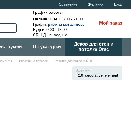
Сравнение
Желания
Вход
График работы:
Онлайн:
ПН-ВС
8:00 - 21:00.
Мой заказ
График
ра
боты магазинов
:
Будни: 9:00 - 18:00
СБ, НД - выходные
Декор для стен и
нструмент
Штукатурки
потолка Orac
лементы
Розетки на потолок
Розетка для потолка R18
Артикул
R18_decorative_element