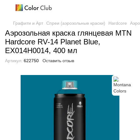
Графити и Арт
Спреи (аэрозольные краски)
Hardcore
Аэро
Аэрозольная краска глянцевая MTN
Hardcore RV-14 Planet Blue,
EX014H0014, 400 мл
Артикул:
622750
Оставить отзыв