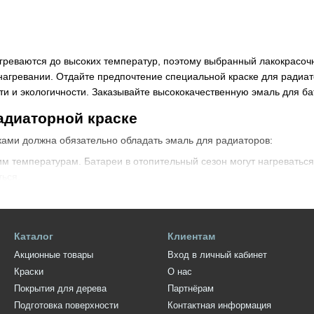
греваются до высоких температур, поэтому выбранный лакокрасоч
нагревании. Отдайте предпочтение специальной краске для радиат
и и экологичности. Заказывайте высококачественную эмаль для бат
адиаторной краске
ками должна обязательно обладать эмаль для радиаторов:
им температурам. Батареи в отопительный сезон могут нагреватьс
ться.
ровья. При нагревании ЛКМ не должен выделять токсичного запаха
Поскольку лакокрасочный материал наносится на металл, он долже
от появления ржавчины.
Каталог
Клиентам
Акционные товары
Вход в личный кабинет
альных свойств. Важно, чтобы краска не поменяла цвет или не по
тур.
Краски
О нас
Покрытия для дерева
Партнёрам
ка для радиаторов отопления отличается термостойкостью, хороше
Подготовка поверхности
Контактная информация
 окружающих.