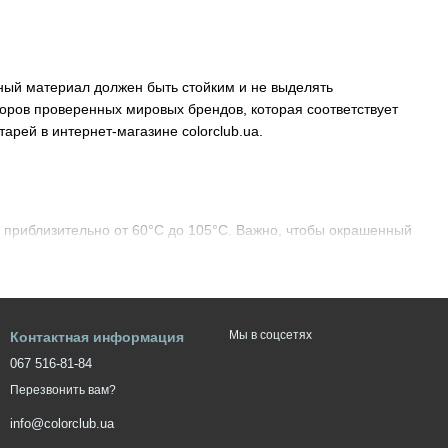
ный материал должен быть стойким и не выделять
оров проверенных мировых брендов, которая соответствует
арей в интернет-магазине colorclub.ua.
я приблизительно от 60°C до 105°C. Важно, чтобы окрашенный
 и вредных веществ.
н иметь в своем составе ингибиторы коррозии, чтобы уберечь
Мы в соцсетях
Контактная информация
067 516-81-84
желтела со временем. Например, при воздействии тех же
Перезвонить вам?
й адгезией к металлам, содержит ингибиторы коррозии и
info@colorclub.ua