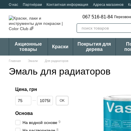
Перейти к основному контенту
О нас
Партнёрам
Контактная информация
Адреса магазинов
К
067 516-81-84
Перезвон
Акционные
Покрытия для
П
Краски
товары
дерева
по
Главная
Эмали
Для радиаторов
Эмаль для радиаторов
Цена, грн
От Цена, грн
До Цена, грн
OK
Основа
9
На водной основе
8
На растворителе