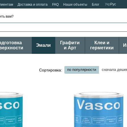
Укр
Рус
лиентам
Доставка и оплата
FAQ
Наши объекты
Блог
ить вам?
одготовка
Графити
Клеи и
Эмали
И
верхности
и Арт
герметики
по популярности
сначала деше
Сортировка: