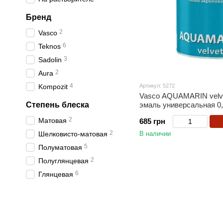
Бренд
2
Vasco
6
Teknos
3
Sadolin
2
Aura
4
Kompozit
Артикул: 5272
Vasco AQUAMARIN velve
Степень блеска
эмаль универсальная 0
2
Матовая
685 грн
2
Шелковисто-матовая
В наличии
5
Полуматовая
2
Полуглянцевая
6
Глянцевая