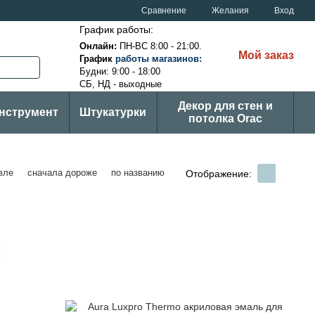
Сравнение
Желания
Вход
График работы:
Онлайн:
ПН-ВС
8:00 - 21:00.
Мой заказ
График
ра
боты магазинов
:
Будни: 9:00 - 18:00
СБ, НД - выходные
Декор для стен и
нструмент
Штукатурки
потолка Orac
вле
сначала дороже
по названию
Отображение: