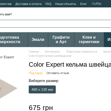
Укр
Рус
лиентам
Доставка и оплата
FAQ
Наши объекты
Блог
ить вам?
одготовка
Графити
Клеи и
Эмали
И
верхности
и Арт
герметики
Главная
Инструмент
Подготовка поверхности
Шпате
Color Expert кельма швейцарская
Color Expert кельма швейц
Под заказ
Оставить отзыв
Виберите размер
480 х 130 мм
675 грн