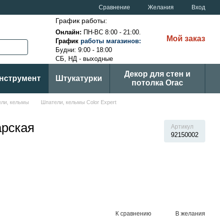
Сравнение
Желания
Вход
График работы:
Онлайн:
ПН-ВС
8:00 - 21:00.
Мой заказ
График
ра
боты магазинов
:
Будни: 9:00 - 18:00
СБ, НД - выходные
Декор для стен и
нструмент
Штукатурки
потолка Orac
ли, кельмы
Шпатели, кельмы Color Expert
арская
Артикул
92150002
К сравнению
В желания