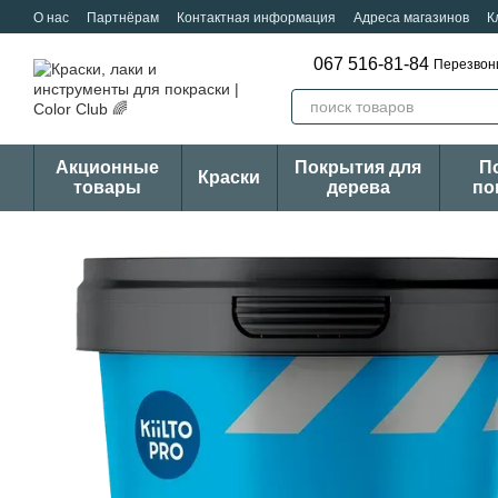
Перейти к основному контенту
О нас
Партнёрам
Контактная информация
Адреса магазинов
К
067 516-81-84
Перезвон
Акционные
Покрытия для
П
Краски
товары
дерева
по