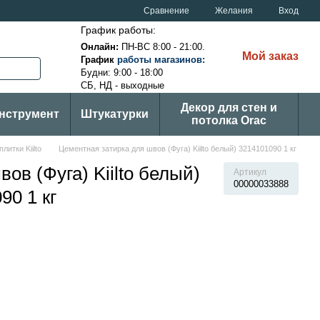
Сравнение
Желания
Вход
График работы:
Онлайн:
ПН-ВС
8:00 - 21:00.
Мой заказ
График
ра
боты магазинов
:
Будни: 9:00 - 18:00
СБ, НД - выходные
Декор для стен и
нструмент
Штукатурки
потолка Orac
литки Kiilto
Цементная затирка для швов (Фуга) Kiilto белый) 3214101090 1 кг
ов (Фуга) Kiilto белый)
Артикул
00000033888
90 1 кг