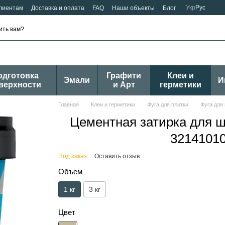
Укр
Рус
лиентам
Доставка и оплата
FAQ
Наши объекты
Блог
ить вам?
одготовка
Графити
Клеи и
Эмали
И
верхности
и Арт
герметики
Главная
Клеи и герметики
Фуга для плитки
Фуга для п
Цементная затирка для шв
32141010
Под заказ
Оставить отзыв
Объем
1 кг
3 кг
Цвет