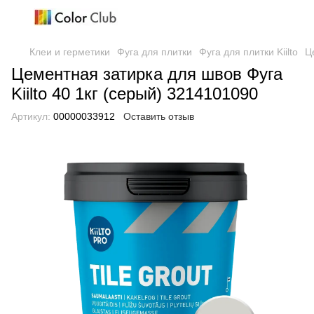
Клеи и герметики
Фуга для плитки
Фуга для плитки Kiilto
Ц
Цементная затирка для швов Фуга
Kiilto 40 1кг (серый) 3214101090
Артикул:
00000033912
Оставить отзыв