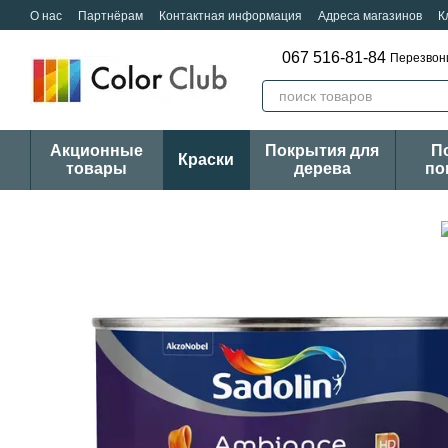
Перейти к основному контенту
О нас
Партнёрам
Контактная информация
Адреса магазинов
К
067 516-81-84
Перезвон
Акционные
Покрытия для
П
Краски
товары
дерева
по