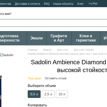
Укр
Рус
лиентам
Доставка и оплата
FAQ
Наши объекты
Блог
ить вам?
одготовка
Графити
Клеи и
Эмали
И
верхности
и Арт
герметики
Главная
Краски
Для стен
Для стен Sadolin
Sadolin Ambience Diamond матовая краска для стен c высокой ст
Sadolin Ambience Diamond 
высокой стойкост
Под заказ
Оставить отзыв
Выберите объем
0,5 л
2,5 л
10 л
Колеровать