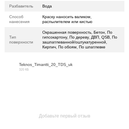
Разбавитель
Вода
Способ
Краску наносить валиком,
нанесения
распылителем или кистью
Окрашенная поверхность, Бетон, По
Тип
гипсокартону, По дереву, ДВП, QSB, По
поверхности
зашпатлеванной/оштукатуренной,
Кирпич, По обоям, По шпатлевке
Teknos_Timantti_20_TDS_uk
320 КБ
PDF
Добавьте первый отзыв