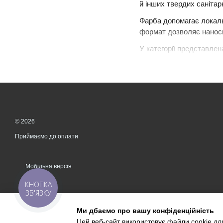
й інших твердих санітар
Фарба допомагає локальн
формат дозволяє наноси
У категорії представлен
білий колір;
об’єм 400 мл;
сатиновий фініш;
основа з модифікова
© 2026
підвищена стійкість 
Приймаємо до оплати
призначення для кер
орієнтовне покриття 
Мобільна версія
Матеріал підходить саме
КНОПКА
професійну реставрацію
ЗВ'ЯЗКУ
Для яких поверхонь 
Ми дбаємо про вашу конфіденційність
Цей веб-сайт використовує файли cookie для
Спецемаль призначена д