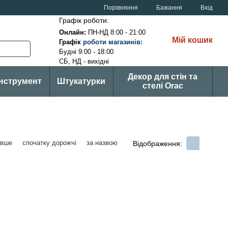
Порівняння
Бажання
Вхід
Графік роботи:
Онлайн:
ПН-НД 8:00 - 21:00
Мій кошик
Графік
р
оботи магазинів
:
Будні 9:00 - 18:00
СБ, НД - вихідні
Декор для стін та
Інструмент
Штукатурки
стелі Orac
евше
спочатку дорожчі
за назвою
Відображення: