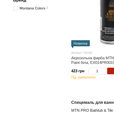
Бренд
1
Montana Colors
Новинка
Артикул: 791282
Аерозольна фарба MTN 
Paint біла, EX014PR0015
423 грн
Під замовлення
Спецемаль для ванн,
MTN PRO Bathtub & Tile