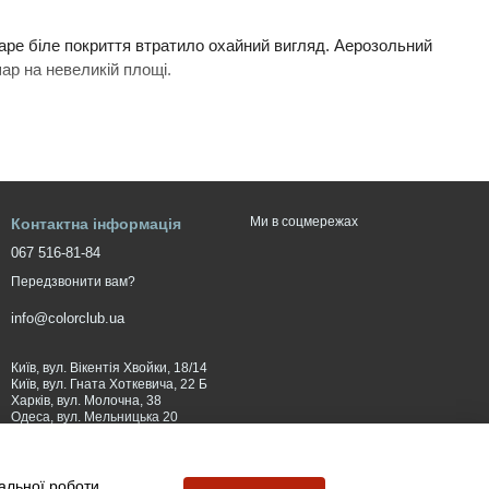
таре біле покриття втратило охайний вигляд. Аерозольний
ар на невеликій площі.
Ми в соцмережах
Контактна інформація
067 516-81-84
Передзвонити вам?
info@colorclub.ua
ня.
Київ, вул. Вікентія Хвойки, 18/14
дновлення пошкодженої основи, гідроізоляцію або
Київ, вул. Гната Хоткевича, 22 Б
Харків, вул. Молочна, 38
Одеса, вул. Мельницька 20
Вінниця: вул. 600-річчя, 50
Мапа проїзду
мальної роботи