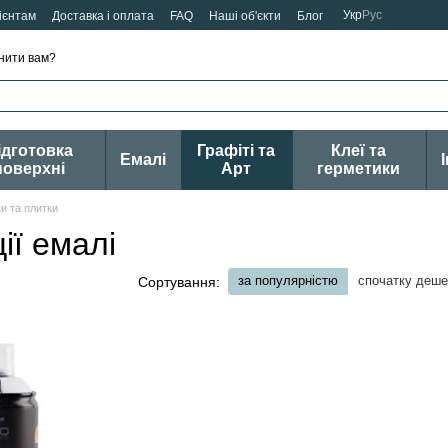
Укр
Рус
ієнтам
Доставка і оплата
FAQ
Наші об'єкти
Блог
нити вам?
ідготовка
Графіті та
Клеї та
Емалі
поверхні
Арт
герметики
и та плитки
ії емалі
за популярністю
спочатку деш
Сортування: