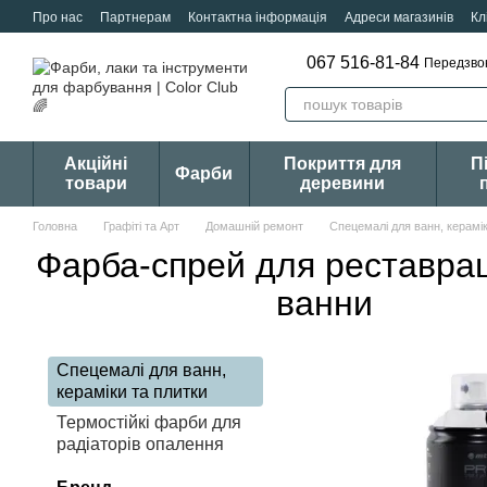
Перейти к основному контенту
Про нас
Партнерам
Контактна інформація
Адреси магазинів
Кл
067 516-81-84
Передзво
Акційні
Покриття для
П
Фарби
товари
деревини
Головна
Графіті та Арт
Домашній ремонт
Спецемалі для ванн, керамік
Фарба-спрей для реставрац
ванни
Спецемалі для ванн,
кераміки та плитки
Термостійкі фарби для
радіаторів опалення