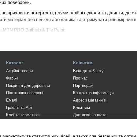
них поверхонь.
о приховати потертості, плями, дрібні відколи та ділянки, де с
ти матеріал без пензля або валика та отримувати рівномірний ш
а MTN PRO Bathtub & Tile Paint:
Каталог
Клієнтам
них епоксидних смол;
Акційні товари
Вхід до кабінету
до вологи;
Фарби
Про нас
Покриття для деревини
Партнерам
аміки, порцеляни та фаянсу;
Підготовка поверхні
Контактна інформація
до 1,5 м² з одного балона залежно від основи й способу нанесен
Емалі
Адреси магазинів
 для косметичного оновлення. Він не замінює ремонт тріщин, ві
Графіті та Арт
Клієнтам
 ванни з великими дефектами.
Клеї та герметики
Доставка і оплата
Інструмент
FAQ
підходить MTN PRO Bathtub & Tile Paint
Штукатурки
Наші об'єкти
 маркетингу та статистичних цілей, а також для безпечної та опти
ля твердих гладких поверхонь у ванних кімнатах і кухнях.
Декор для стін та стелі Orac
Блог