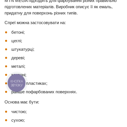
MTN MEGA підходить для фарбування різних правильно
підготовлених матеріалів. Виробник описує її як емаль,
придатну для поверхонь різних типів.
Спреї можна застосовувати на:
бетоні;
цеглі;
штукатурці;
дереві;
металі;
картоні;
КНОПКА
деяких пластиках;
ЗВ'ЯЗКУ
раніше пофарбованих поверхнях.
Основа має бути:
чистою;
сухою;