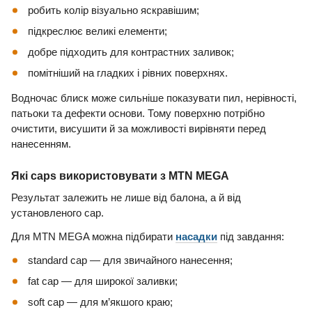
робить колір візуально яскравішим;
підкреслює великі елементи;
добре підходить для контрастних заливок;
помітніший на гладких і рівних поверхнях.
Водночас блиск може сильніше показувати пил, нерівності,
патьоки та дефекти основи. Тому поверхню потрібно
очистити, висушити й за можливості вирівняти перед
нанесенням.
Які caps використовувати з MTN MEGA
Результат залежить не лише від балона, а й від
установленого cap.
Для MTN MEGA можна підбирати
насадки
під завдання:
standard cap — для звичайного нанесення;
fat cap — для широкої заливки;
soft cap — для м’якшого краю;