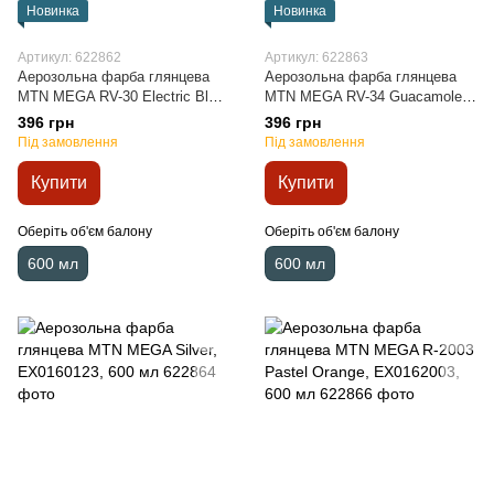
Новинка
Новинка
Артикул: 622862
Артикул: 622863
Аерозольна фарба глянцева
Аерозольна фарба глянцева
MTN MEGA RV-30 Electric Blue,
MTN MEGA RV-34 Guacamole
EX0160030, 600 мл
Green, EX0160034, 600 мл
396 грн
396 грн
Під замовлення
Під замовлення
Купити
Купити
Оберіть об'єм балону
Оберіть об'єм балону
600 мл
600 мл