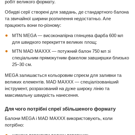
робіт великого формату.
Обидві серії створені для завдань, де стандартного балона
та звичайної ширини розпилення недостатньо. Але
працюють вони по-різному:
MTN MEGA — високонапірна глянцева фарба 600 мл
для швидкого перекриття великих площ;
MTN MAD MAXXX — потужний балон 750 мл зі
спеціальним прямокутним факелом завширшки близько
25–30 см.
MEGA залишається кольоровим спреєм для заливки та
великих елементів. MAD MAXXX — спеціалізованіший
інструмент, розрахований на дуже широку лінію та
максимальну швидкість нанесення.
Для чого потрібні спреї збільшеного формату
Балони MEGA і MAD MAXXX використовують, коли
потрібно: