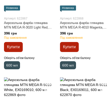
Новинка
Новинка
Артикул: 622867
Артикул: 622868
Аерозольна фарба глянцева
Аерозольна фарба глянцева
MTN MEGA R-3020 Light Red,
MTN MEGA R-4010 Magenta,
EX0163020, 600 мл
EX0164010, 600 мл
396 грн
396 грн
Під замовлення
Під замовлення
Купити
Купити
Оберіть об'єм балону
Оберіть об'єм балону
600 мл
600 мл