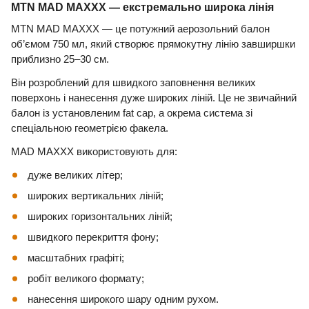
MTN MAD MAXXX — екстремально широка лінія
MTN MAD MAXXX — це потужний аерозольний балон
об’ємом 750 мл, який створює прямокутну лінію завширшки
приблизно 25–30 см.
Він розроблений для швидкого заповнення великих
поверхонь і нанесення дуже широких ліній. Це не звичайний
балон із установленим fat cap, а окрема система зі
спеціальною геометрією факела.
MAD MAXXX використовують для:
дуже великих літер;
широких вертикальних ліній;
широких горизонтальних ліній;
швидкого перекриття фону;
масштабних графіті;
робіт великого формату;
нанесення широкого шару одним рухом.