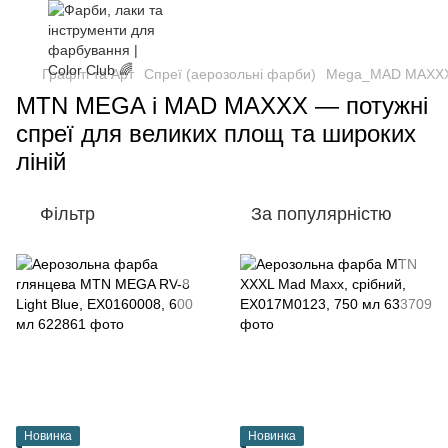
Графіті та Арт
Спреї (аерозольні фарби)
Mega_MAD MAXX
MTN MEGA і MAD MAXXX — потужні
спреї для великих площ та широких
ліній
Фільтр
За популярністю
Новинка
Новинка