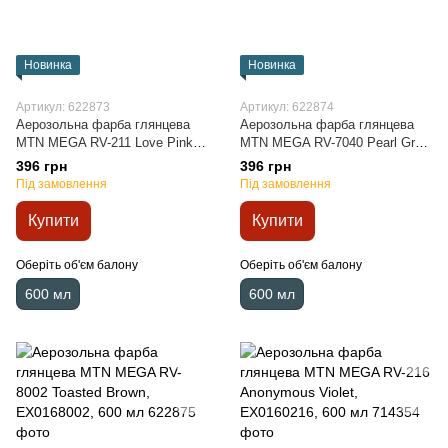
Новинка
Новинка
Артикул: 622873
Артикул: 622874
Аерозольна фарба глянцева
Аерозольна фарба глянцева
MTN MEGA RV-211 Love Pink,
MTN MEGA RV-7040 Pearl Grey,
EX0160211, 600 мл
EX0167040, 600 мл
396 грн
396 грн
Під замовлення
Під замовлення
Купити
Купити
Оберіть об'єм балону
Оберіть об'єм балону
600 мл
600 мл