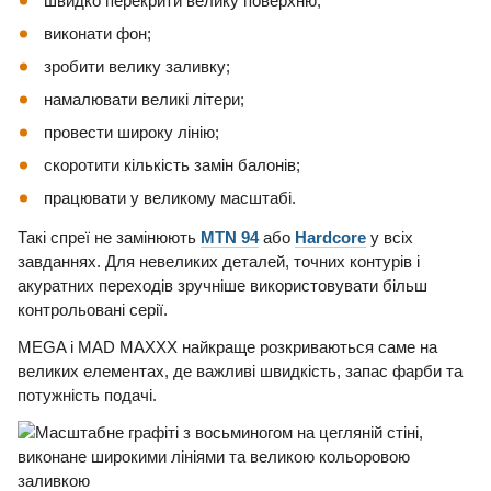
швидко перекрити велику поверхню;
виконати фон;
зробити велику заливку;
намалювати великі літери;
провести широку лінію;
скоротити кількість замін балонів;
працювати у великому масштабі.
Такі спреї не замінюють
MTN 94
або
Hardcore
у всіх
завданнях. Для невеликих деталей, точних контурів і
акуратних переходів зручніше використовувати більш
контрольовані серії.
MEGA і MAD MAXXX найкраще розкриваються саме на
великих елементах, де важливі швидкість, запас фарби та
потужність подачі.