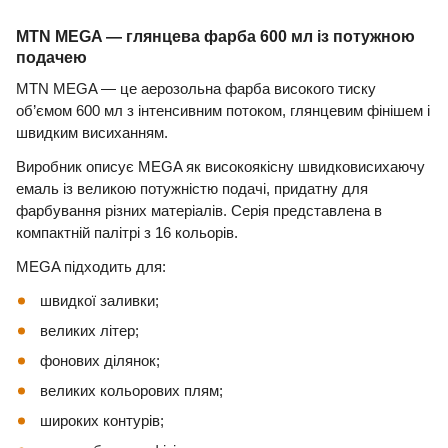
MTN MEGA — глянцева фарба 600 мл із потужною
подачею
MTN MEGA — це аерозольна фарба високого тиску
об’ємом 600 мл з інтенсивним потоком, глянцевим фінішем і
швидким висиханням.
Виробник описує MEGA як високоякісну швидковисихаючу
емаль із великою потужністю подачі, придатну для
фарбування різних матеріалів. Серія представлена в
компактній палітрі з 16 кольорів.
MEGA підходить для:
швидкої заливки;
великих літер;
фонових ділянок;
великих кольорових плям;
широких контурів;