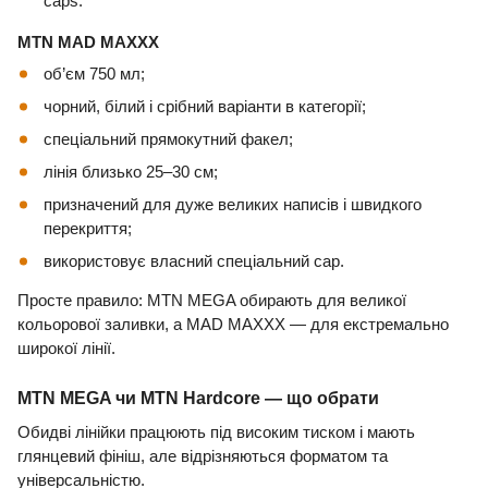
caps.
MTN MAD MAXXX
об’єм 750 мл;
чорний, білий і срібний варіанти в категорії;
спеціальний прямокутний факел;
лінія близько 25–30 см;
призначений для дуже великих написів і швидкого
перекриття;
використовує власний спеціальний cap.
Просте правило: MTN MEGA обирають для великої
кольорової заливки, а MAD MAXXX — для екстремально
широкої лінії.
MTN MEGA чи MTN Hardcore — що обрати
Обидві лінійки працюють під високим тиском і мають
глянцевий фініш, але відрізняються форматом та
універсальністю.