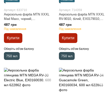
Артикул: 633710
Артикул: 714359
Аерозольна фарба MTN XXXL
Аерозольна фарба MTN XXXL
Mad Maxx, чорний,
RV-9010, білий, EX0179010,
EX017M9011M, 750 мл
750 мл
487 грн
487 грн
Під замовлення
Під замовлення
Купити
Купити
Оберіть об'єм балону
Оберіть об'єм балону
750 мл
750 мл