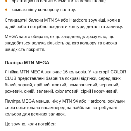
орієнтацію на великі елементи та великі площі;
компактнішу кольорову палітру.
Стандартні балони MTN 94 або Hardcore зручніші, коли в
одній роботі потрібно поєднати контури, деталі та заливку.
MEGA варто обирати, якщо заздалегідь зрозуміло, що
знадобиться велика кількість одного кольору та висока
швидкість покриття.
Палітра MTN MEGA
Лінійка MTN MEGA включає 16 кольорів. У категорії COLOR
CLUB представлені базові та яскраві відтінки, серед яких
білий, чорний, срібний, жовтий, помаранчевий, червоний,
рожевий, синій, зелений, фіолетовий, сірий і коричневий.
Палітра MEGA менша, ніж у MTN 94 або Hardcore, оскільки
серія орієнтована насамперед на найбільш затребувані
кольори для великих заливок.
Це зручно, коли потрібен: