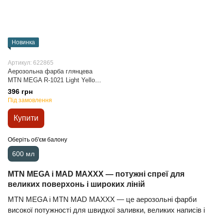
Новинка
Артикул: 622865
Аерозольна фарба глянцева
MTN MEGA R-1021 Light Yellow,
EX0161021, 600 мл
396 грн
Під замовлення
Купити
Оберіть об'єм балону
600 мл
MTN MEGA і MAD MAXXX — потужні спреї для
великих поверхонь і широких ліній
MTN MEGA і MTN MAD MAXXX — це аерозольні фарби
високої потужності для швидкої заливки, великих написів і