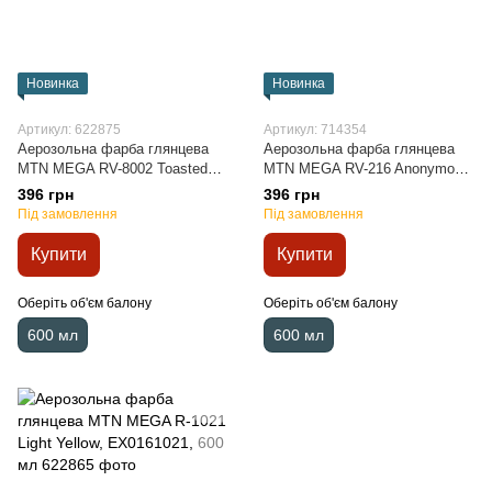
Новинка
Новинка
Артикул: 622875
Артикул: 714354
Аерозольна фарба глянцева
Аерозольна фарба глянцева
MTN MEGA RV-8002 Toasted
MTN MEGA RV-216 Anonymous
Brown, EX0168002, 600 мл
Violet, EX0160216, 600 мл
396 грн
396 грн
Під замовлення
Під замовлення
Купити
Купити
Оберіть об'єм балону
Оберіть об'єм балону
600 мл
600 мл