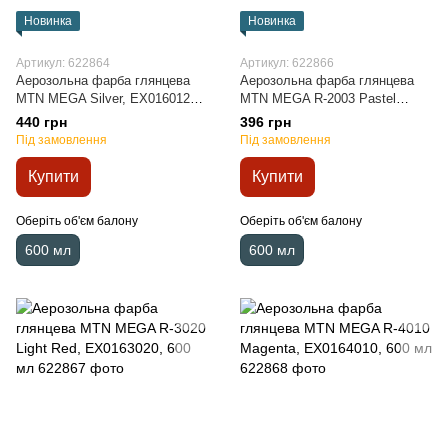
Новинка
Новинка
Артикул: 622864
Артикул: 622866
Аерозольна фарба глянцева
Аерозольна фарба глянцева
MTN MEGA Silver, EX0160123,
MTN MEGA R-2003 Pastel
600 мл
Orange, EX0162003, 600 мл
440 грн
396 грн
Під замовлення
Під замовлення
Купити
Купити
Оберіть об'єм балону
Оберіть об'єм балону
600 мл
600 мл