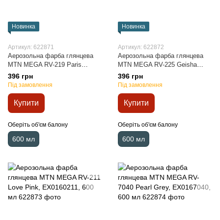
Новинка
Новинка
Артикул: 622871
Артикул: 622872
Аерозольна фарба глянцева
Аерозольна фарба глянцева
MTN MEGA RV-219 Paris
MTN MEGA RV-225 Geisha
Green, EX0160219, 600 мл
Violet, EX0160225, 600 мл
396 грн
396 грн
Під замовлення
Під замовлення
Купити
Купити
Оберіть об'єм балону
Оберіть об'єм балону
600 мл
600 мл