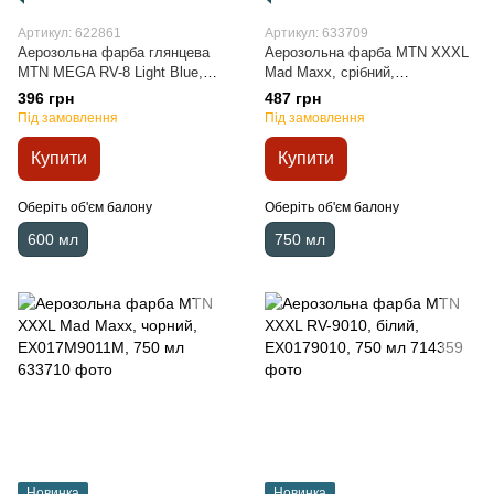
Артикул: 622861
Артикул: 633709
Аерозольна фарба глянцева
Аерозольна фарба MTN XXXL
MTN MEGA RV-8 Light Blue,
Mad Maxx, срібний,
EX0160008, 600 мл
EX017M0123, 750 мл
396 грн
487 грн
Під замовлення
Під замовлення
Купити
Купити
Оберіть об'єм балону
Оберіть об'єм балону
600 мл
750 мл
Новинка
Новинка