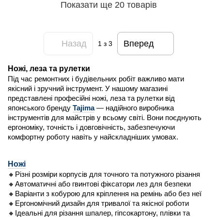
Показати ще 20 товарів
Назад
Вперед
1
з 3
Ножі, леза та рулетки
Під час ремонтних і будівельних робіт важливо мати
якісний і зручний інструмент. У нашому магазині
представлені професійні ножі, леза та рулетки від
японського бренду
Tajima
— надійного виробника
інструментів для майстрів у всьому світі. Вони поєднують
ергономіку, точність і довговічність, забезпечуючи
комфортну роботу навіть у найскладніших умовах.
Ножі
🔸Різні розміри корпусів для точного та потужного різання
🔸Автоматичні або гвинтові фіксатори лез для безпеки
🔸Варіанти з кобурою для кріплення на ремінь або без неї
🔸Ергономічний дизайн для тривалої та якісної роботи
🔸Ідеальні для різання шпалер, гіпсокартону, плівки та