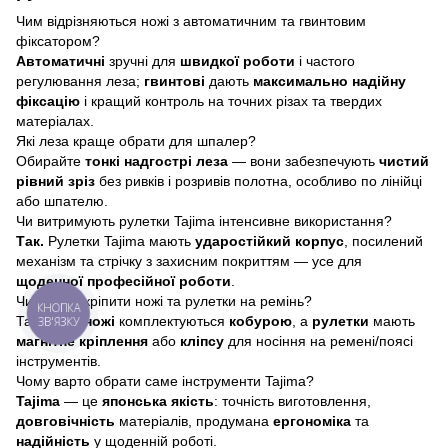
Чим відрізняються ножі з автоматичним та гвинтовим
фіксатором?
Автоматичні
зручні для
швидкої роботи
і частого
регулювання леза;
гвинтові
дають
максимально надійну
фіксацію
і кращий контроль на точних різах та твердих
матеріалах.
Які леза краще обрати для шпалер?
Обирайте
тонкі надгострі леза
— вони забезпечують
чистий
рівний зріз
без ривків і розривів полотна, особливо по лінійці
або шпателю.
Чи витримують рулетки Tajima інтенсивне використання?
Так.
Рулетки Tajima мають
ударостійкий корпус
, посилений
механізм та стрічку з захисним покриттям — усе для
щоденної професійної роботи
.
Чи можна кріпити ножі та рулетки на ремінь?
КНОПКА
Так. Деякі
ножі
комплектуються
кобурою
, а
рулетки
мають
ЗВ'ЯЗКУ
магнітне кріплення
або
кліпсу
для носіння на ремені/поясі
інструментів.
Чому варто обрати саме інструменти Tajima?
Tajima
— це
японська якість
: точність виготовлення,
довговічність
матеріалів, продумана
ергономіка
та
надійність
у щоденній роботі.