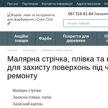
Перейти к основному контенту
Про нас
Партнерам
Контактна інформація
Адреси магазинів
Кл
067 516-81-84
Передзво
Акційні
Покриття для
П
Фарби
товари
деревини
Головна
Інструмент
Малярна стрічка, картон
Малярна стрічка, плівка та
для захисту поверхонь під 
ремонту
Малярні стрічки
Захисна плівка, папір
Захисний картон