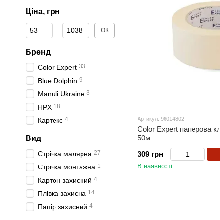
Ціна, грн
От Ціна, грн
До Ціна, грн
ОК
Бренд
33
Color Expert
9
Blue Dolphin
3
Manuli Ukraine
18
HPX
4
Артикул: 96014802
Картекс
Color Expert паперова к
50м
Вид
27
Стрічка малярна
309 грн
1
В наявності
Стрічка монтажна
4
Картон захисний
14
Плівка захисна
4
Папір захисний