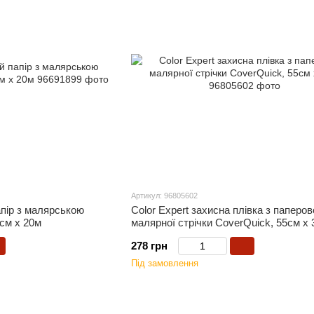
Артикул: 96805602
апір з малярською
Color Expert захисна плівка з паперов
8см x 20м
малярної стрічки CoverQuick, 55cм x 
278 грн
Під замовлення