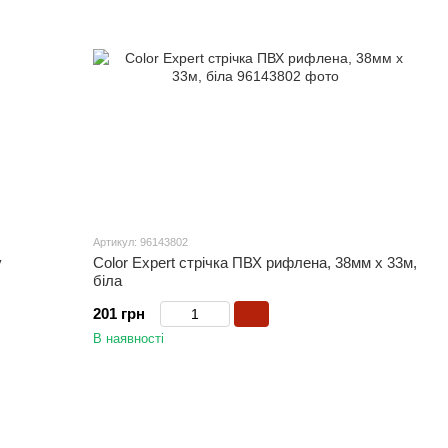
Артикул: 96143802
у
Color Expert стрічка ПВХ рифлена, 38мм х 33м,
біла
201 грн
В наявності