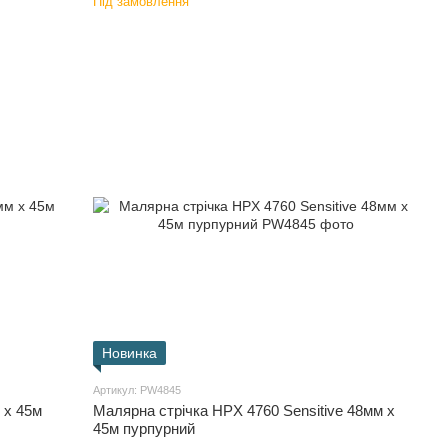
Під замовлення
Новинка
Артикул: PW4845
 x 45м
Малярна стрічка HPX 4760 Sensitive 48мм x
45м пурпурний