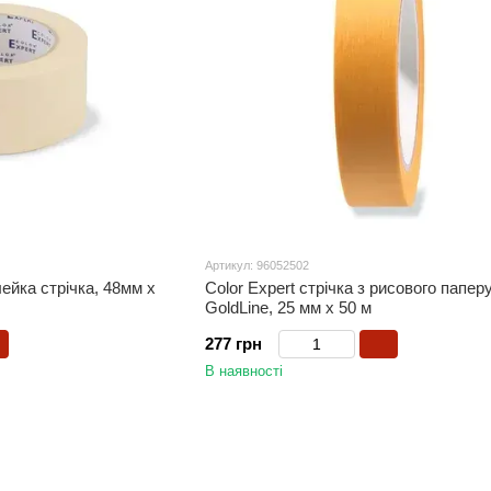
Артикул: 96052502
лейка стрічка, 48мм x
Color Expert стрічка з рисового папер
GoldLine, 25 мм х 50 м
277 грн
В наявності