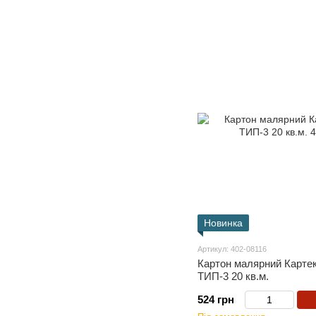
Новинка
Артикул: 402-08116
Картон малярний Картек
ТИП-3 20 кв.м.
524 грн