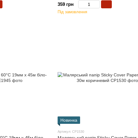
359 грн
Під замовлення
Новинка
Артикул: CP1530
0°С 19мм х 45м біло-
Малярський папір Sticky Cover Paper