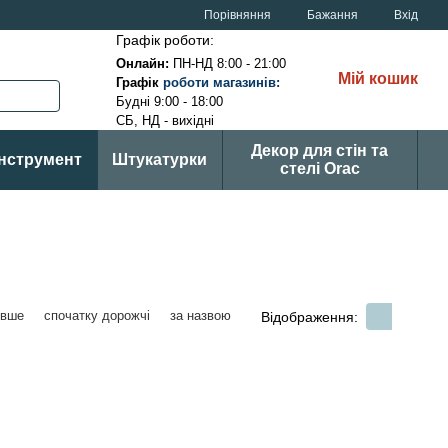
Порівняння
Бажання
Вхід
Графік роботи:
Онлайн:
ПН-НД 8:00 - 21:00
Мій кошик
Графік
р
оботи магазинів
:
Будні 9:00 - 18:00
СБ, НД - вихідні
Декор для стін та
Інструмент
Штукатурки
стелі Orac
евше
спочатку дорожчі
за назвою
Відображення: