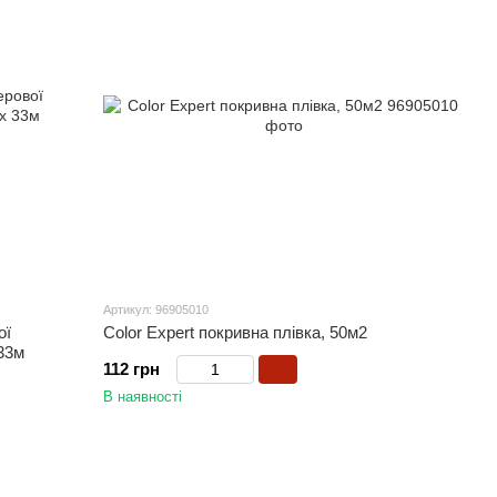
Артикул: 96905010
ої
Color Expert покривна плівка, 50м2
33м
112 грн
В наявності