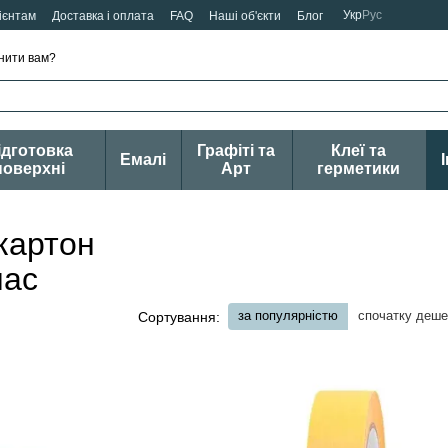
Укр
Рус
ієнтам
Доставка і оплата
FAQ
Наші об'єкти
Блог
нити вам?
ідготовка
Графіті та
Клеї та
Емалі
поверхні
Арт
герметики
 картон
час
за популярністю
спочатку деш
Сортування: