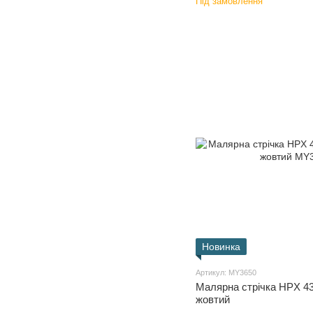
Під замовлення
Новинка
Артикул: MY3650
Малярна стрічка HPX 43
жовтий