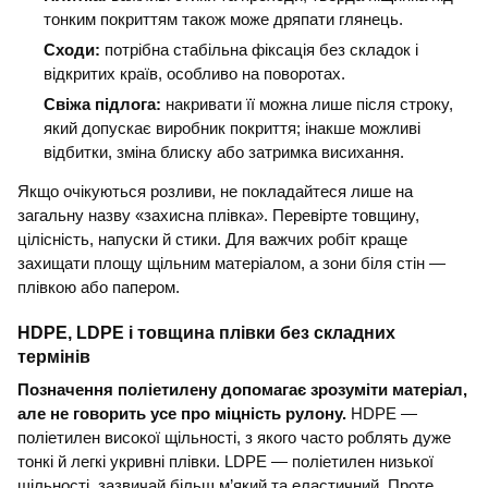
тонким покриттям також може дряпати глянець.
Сходи:
потрібна стабільна фіксація без складок і
відкритих країв, особливо на поворотах.
Свіжа підлога:
накривати її можна лише після строку,
який допускає виробник покриття; інакше можливі
відбитки, зміна блиску або затримка висихання.
Якщо очікуються розливи, не покладайтеся лише на
загальну назву «захисна плівка». Перевірте товщину,
цілісність, напуски й стики. Для важчих робіт краще
захищати площу щільним матеріалом, а зони біля стін —
плівкою або папером.
HDPE, LDPE і товщина плівки без складних
термінів
Позначення поліетилену допомагає зрозуміти матеріал,
але не говорить усе про міцність рулону.
HDPE —
поліетилен високої щільності, з якого часто роблять дуже
тонкі й легкі укривні плівки. LDPE — поліетилен низької
щільності, зазвичай більш м’який та еластичний. Проте