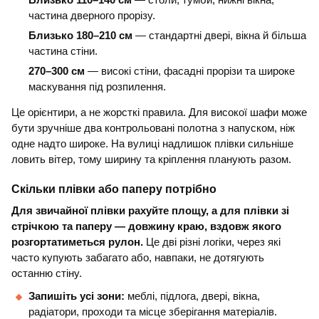
Близько 110–140 см
— столи, тумби, нижні вікна,
частина дверного прорізу.
Близько 180–210 см
— стандартні двері, вікна й більша
частина стіни.
270–300 см
— високі стіни, фасадні прорізи та широке
маскування під розпилення.
Це орієнтири, а не жорсткі правила. Для високої шафи може
бути зручніше два контрольовані полотна з напуском, ніж
одне надто широке. На вулиці надлишок плівки сильніше
ловить вітер, тому ширину та кріплення планують разом.
Скільки плівки або паперу потрібно
Для звичайної плівки рахуйте площу, а для плівки зі
стрічкою та паперу — довжину краю, вздовж якого
розгортатиметься рулон.
Це дві різні логіки, через які
часто купують забагато або, навпаки, не дотягують
останню стіну.
Запишіть усі зони:
меблі, підлога, двері, вікна,
радіатори, проходи та місце зберігання матеріалів.