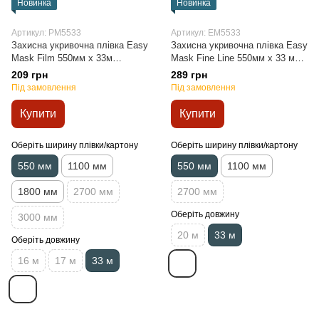
Новинка
Новинка
Артикул: PM5533
Артикул: EM5533
Захисна укривочна плівка Easy
Захисна укривочна плівка Easy
Mask Film 550мм x 33м
Mask Fine Line 550мм х 33 м
прозора
прозора
209 грн
289 грн
Під замовлення
Під замовлення
Купити
Купити
Оберіть ширину плівки/картону
Оберіть ширину плівки/картону
550 мм
1100 мм
550 мм
1100 мм
1800 мм
2700 мм
2700 мм
Оберіть довжину
3000 мм
20 м
33 м
Оберіть довжину
16 м
17 м
33 м