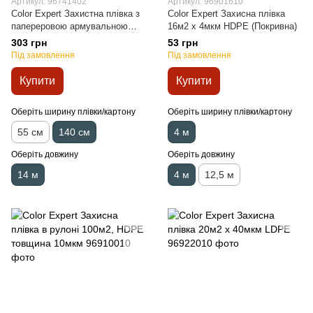
Артикул: 96741402
Артикул: 96901610
Color Expert Захистна плівка з
Color Expert Захисна плівка
папереровою армувальною
16м2 х 4мкм HDPE (Покривна)
стрічкою 140см x 14м х 20см
303 грн
53 грн
синя
Під замовлення
Під замовлення
Купити
Купити
Оберіть ширину плівки/картону
Оберіть ширину плівки/картону
55 см
140 см
4 м
Оберіть довжину
Оберіть довжину
14 м
4 м
12,5 м