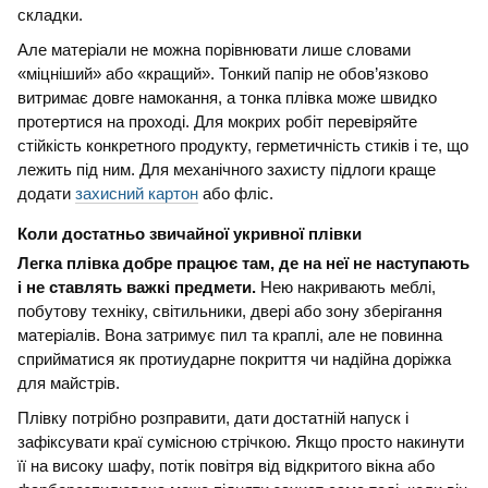
складки.
Але матеріали не можна порівнювати лише словами
«міцніший» або «кращий». Тонкий папір не обов’язково
витримає довге намокання, а тонка плівка може швидко
протертися на проході. Для мокрих робіт перевіряйте
стійкість конкретного продукту, герметичність стиків і те, що
лежить під ним. Для механічного захисту підлоги краще
додати
захисний картон
або фліс.
Коли достатньо звичайної укривної плівки
Легка плівка добре працює там, де на неї не наступають
і не ставлять важкі предмети.
Нею накривають меблі,
побутову техніку, світильники, двері або зону зберігання
матеріалів. Вона затримує пил та краплі, але не повинна
сприйматися як протиударне покриття чи надійна доріжка
для майстрів.
Плівку потрібно розправити, дати достатній напуск і
зафіксувати краї сумісною стрічкою. Якщо просто накинути
її на високу шафу, потік повітря від відкритого вікна або