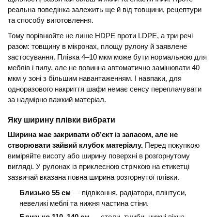
реальна поведінка залежить ще й від товщини, рецептури
та способу виготовлення.
Тому порівнюйте не лише HDPE проти LDPE, а три речі
разом: товщину в мікронах, площу рулону й заявлене
застосування. Плівка 4–10 мкм може бути нормальною для
меблів і пилу, але не повинна автоматично замінювати 40
мкм у зоні з більшим навантаженням. І навпаки, для
одноразового накриття шафи немає сенсу переплачувати
за надмірно важкий матеріал.
Яку ширину плівки вибрати
Ширина має закривати об’єкт із запасом, але не
створювати зайвий клубок матеріалу.
Перед покупкою
виміряйте висоту або ширину поверхні в розгорнутому
вигляді. У рулонах із приклеєною стрічкою на етикетці
зазвичай вказана повна ширина розгорнутої плівки.
Близько 55 см
— підвіконня, радіатори, плінтуси,
невеликі меблі та нижня частина стіни.