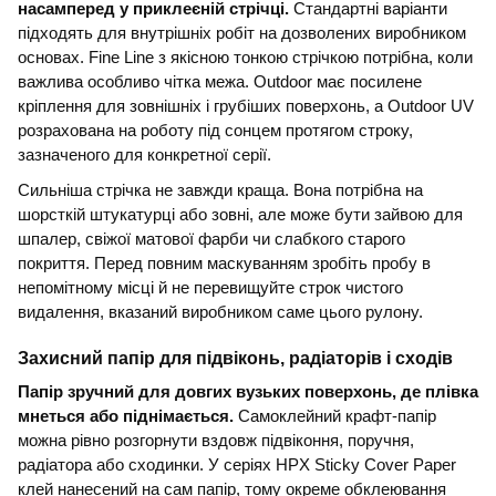
насамперед у приклеєній стрічці.
Стандартні варіанти
підходять для внутрішніх робіт на дозволених виробником
основах. Fine Line з якісною тонкою стрічкою потрібна, коли
важлива особливо чітка межа. Outdoor має посилене
кріплення для зовнішніх і грубіших поверхонь, а Outdoor UV
розрахована на роботу під сонцем протягом строку,
зазначеного для конкретної серії.
Сильніша стрічка не завжди краща. Вона потрібна на
шорсткій штукатурці або зовні, але може бути зайвою для
шпалер, свіжої матової фарби чи слабкого старого
покриття. Перед повним маскуванням зробіть пробу в
непомітному місці й не перевищуйте строк чистого
видалення, вказаний виробником саме цього рулону.
Захисний папір для підвіконь, радіаторів і сходів
Папір зручний для довгих вузьких поверхонь, де плівка
мнеться або піднімається.
Самоклейний крафт-папір
можна рівно розгорнути вздовж підвіконня, поручня,
радіатора або сходинки. У серіях HPX Sticky Cover Paper
клей нанесений на сам папір, тому окреме обклеювання