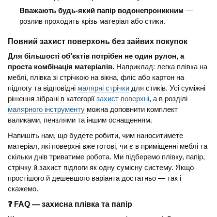
Вважають будь-який папір водонепроникним
—
розлив проходить крізь матеріал або стики.
Повний захист поверхонь без зайвих покупок
Для більшості об’єктів потрібен не один рулон, а
проста комбінація матеріалів.
Наприклад: легка плівка на
меблі, плівка зі стрічкою на вікна, фліс або картон на
підлогу та відповідні
малярні стрічки
для стиків. Усі суміжні
рішення зібрані в категорії
захист поверхні
, а в розділі
малярного інструменту
можна доповнити комплект
валиками, пензлями та іншим оснащенням.
Напишіть нам, що будете робити, чим наноситимете
матеріал, які поверхні вже готові, чи є в приміщенні меблі та
скільки днів триватиме робота. Ми підберемо плівку, папір,
стрічку й захист підлоги як одну сумісну систему. Якщо
простішого й дешевшого варіанта достатньо — так і
скажемо.
❓ FAQ — захисна плівка та папір