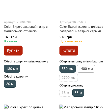
Артикул: 96691899
Артикул: 96805602
Color Expert захисний папір з
Color Expert захисна плівка з
малярською стрічкою
паперової малярної стрічки
CoverQuick, 18см x 20м
CoverQuick, 55cм x 33м
161 грн
278 грн
В наявності
Під замовлення
Купити
Купити
Оберіть ширину плівки/картону
Оберіть ширину плівки/картону
180 мм
550 мм
1400 мм
Оберіть довжину
2700 мм
20 м
Оберіть довжину
16 м
33 м