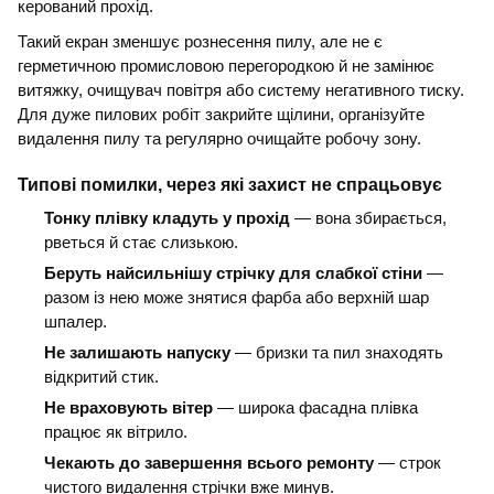
керований прохід.
Такий екран зменшує рознесення пилу, але не є
герметичною промисловою перегородкою й не замінює
витяжку, очищувач повітря або систему негативного тиску.
Для дуже пилових робіт закрийте щілини, організуйте
видалення пилу та регулярно очищайте робочу зону.
Типові помилки, через які захист не спрацьовує
Тонку плівку кладуть у прохід
— вона збирається,
рветься й стає слизькою.
Беруть найсильнішу стрічку для слабкої стіни
—
разом із нею може знятися фарба або верхній шар
шпалер.
Не залишають напуску
— бризки та пил знаходять
відкритий стик.
Не враховують вітер
— широка фасадна плівка
працює як вітрило.
Чекають до завершення всього ремонту
— строк
чистого видалення стрічки вже минув.