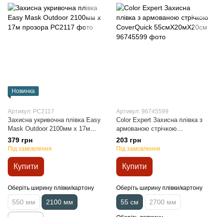
Новинка
Артикул: PC2117
Артикул: 96745599
Захисна укривочна плівка Easy
Color Expert Захисна плівка з
Mask Outdoor 2100мм х 17м
армованою стрічкою
прозора
CoverQuick 55смХ20мХ20см
379 грн
203 грн
Під замовлення
Під замовлення
Купити
Купити
Оберіть ширину плівки/картону
Оберіть ширину плівки/картону
550 мм
2100 мм
55 см
2700 мм