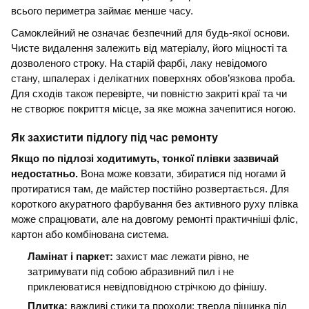
всього периметра займає менше часу.
Самоклейний не означає безпечний для будь-якої основи.
Чисте видалення залежить від матеріалу, його міцності та
дозволеного строку. На старій фарбі, лаку невідомого
стану, шпалерах і делікатних поверхнях обов’язкова проба.
Для сходів також перевірте, чи повністю закриті краї та чи
не створює покриття місце, за яке можна зачепитися ногою.
Як захистити підлогу під час ремонту
Якщо по підлозі ходитимуть, тонкої плівки зазвичай
недостатньо.
Вона може ковзати, збиратися під ногами й
протиратися там, де майстер постійно розвертається. Для
короткого акуратного фарбування без активного руху плівка
може спрацювати, але на довгому ремонті практичніші фліс,
картон або комбінована система.
Ламінат і паркет:
захист має лежати рівно, не
затримувати під собою абразивний пил і не
приклеюватися невідповідною стрічкою до фінішу.
Плитка:
важливі стики та проходи; тверда піщинка під