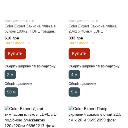
Артикул: 96910010
Артикул: 96922010
Color Expert Захисна плівка в
Color Expert Захисна плівка
рулоні 100м2, HDPE товщина
20м2 х 40мкм LDPE
10мкм
610 грн
333 грн
Під замовлення
Під замовлення
Купити
Купити
Оберіть ширину плівки/картону
Оберіть ширину плівки/картону
2 м
4 м
Оберіть довжину
Оберіть довжину
50 м
5 м