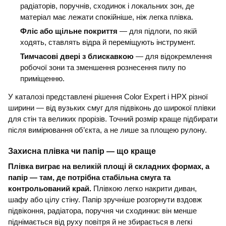
радіаторів, поручнів, сходинок і локальних зон, де
матеріал має лежати спокійніше, ніж легка плівка.
Фліс або щільне покриття
— для підлоги, по якій
ходять, ставлять відра й переміщують інструмент.
Тимчасові двері з блискавкою
— для відокремлення
робочої зони та зменшення рознесення пилу по
приміщенню.
У каталозі представлені рішення Color Expert і HPX різної
ширини — від вузьких смуг для підвіконь до широкої плівки
для стін та великих прорізів. Точний розмір краще підбирати
після вимірювання об’єкта, а не лише за площею рулону.
Захисна плівка чи папір — що краще
Плівка виграє на великій площі й складних формах, а
папір — там, де потрібна стабільна смуга та
контрольований край.
Плівкою легко накрити диван,
шафу або цілу стіну. Папір зручніше розгорнути вздовж
підвіконня, радіатора, поручня чи сходинки: він менше
піднімається від руху повітря й не збирається в легкі