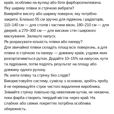
країв, особливо на вулиці або біля фарборозпилювача.
Яку ширину плівки зі стрічкою вибрати?
Виміряйте висоту або ширину поверхні, яку потрібно
закрити. Близько 55 см зручно для підвіконь і радіаторів,
110–140 см — для столів і частини вікон, 180–210 см — для
дверей, а 270–300 см — для високих стін і широкого
маскування. Залиште напуск.
Як розрахувати кількість плівки або паперу?
Для звичайної плівки складіть площі всіх поверхонь, а для
плівки зі стрічкою та паперу — довжину країв, уздовж яких
розгортатиметься рулон. Додайте 10–15% на напуски, кути
та підрізання, потім поділіть результат на площу або
довжину одного рулону.
Як зняти плівку та стрічку без слідів?
Використовуйте систему, сумісну з основою, зробіть пробу
й не перевищуйте строк чистого видалення виробника.
Знімайте стрічку повільно під невеликим кутом, не чекаючи,
поки фарба створить твердий місток через край. На
слабких або свіжих покриттях потрібна особлива
обережність.