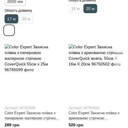
Оберіть довжину
2600 мм
16 м
20 м
Оберіть довжину
17 м
20 м
Артикул: 96785099
Артикул: 96750502
Color Expert Захисна плівка з
Color Expert Захисна плівка з
паперовою малярною стрічкою
армованою стрічкою
CoverQuick 55cм x 25м
CoverQuick жовта, 55см Х 16м
289 грн
520 грн