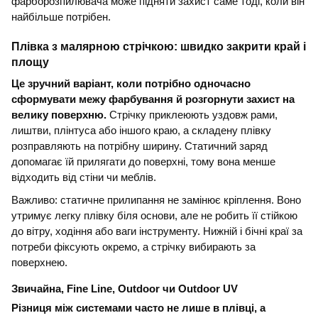
фарборозпилювача може підняти захист саме тоді, коли він
найбільше потрібен.
Плівка з малярною стрічкою: швидко закрити край і
площу
Це зручний варіант, коли потрібно одночасно
сформувати межу фарбування й розгорнути захист на
велику поверхню.
Стрічку приклеюють уздовж рами,
лиштви, плінтуса або іншого краю, а складену плівку
розправляють на потрібну ширину. Статичний заряд
допомагає їй прилягати до поверхні, тому вона менше
відходить від стіни чи меблів.
Важливо: статичне прилипання не замінює кріплення. Воно
утримує легку плівку біля основи, але не робить її стійкою
до вітру, ходіння або ваги інструменту. Нижній і бічні краї за
потреби фіксують окремо, а стрічку вибирають за
поверхнею.
Звичайна, Fine Line, Outdoor чи Outdoor UV
Різниця між системами часто не лише в плівці, а