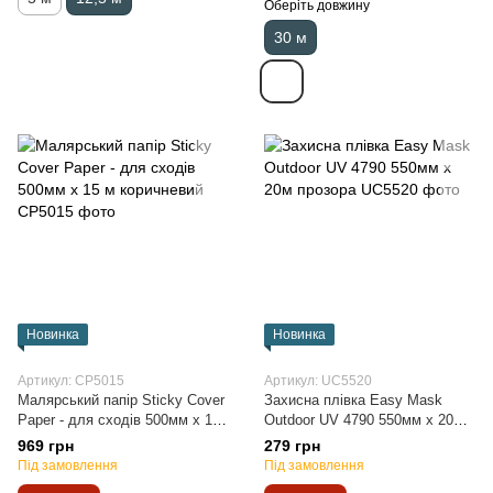
Оберіть довжину
30 м
Новинка
Новинка
Артикул: CP5015
Артикул: UC5520
Малярський папір Sticky Cover
Захисна плівка Easy Mask
Paper - для сходів 500мм х 15
Outdoor UV 4790 550мм х 20м
м коричневий
прозора
969 грн
279 грн
Під замовлення
Під замовлення