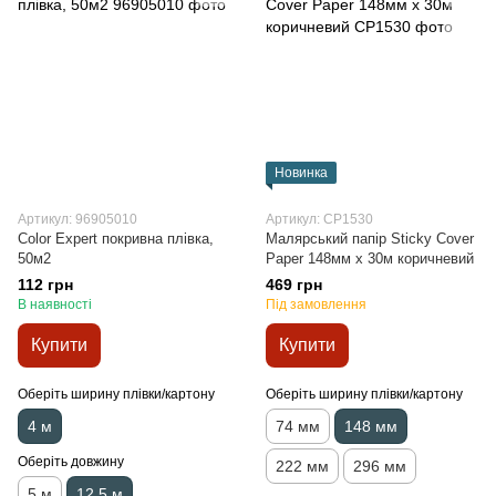
Новинка
Артикул: 96905010
Артикул: CP1530
Color Expert покривна плівка,
Малярський папір Sticky Cover
50м2
Paper 148мм х 30м коричневий
112 грн
469 грн
В наявності
Під замовлення
Купити
Купити
Оберіть ширину плівки/картону
Оберіть ширину плівки/картону
4 м
74 мм
148 мм
Оберіть довжину
222 мм
296 мм
5 м
12,5 м