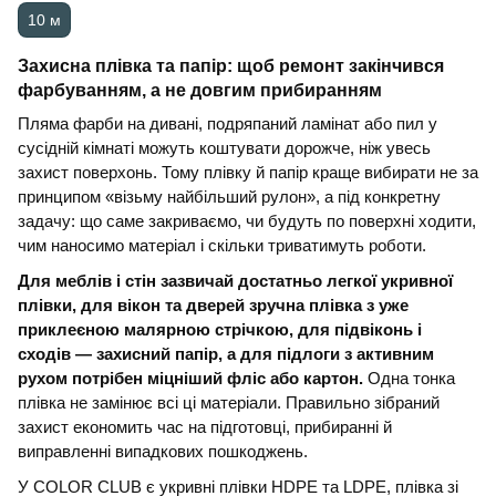
10 м
Захисна плівка та папір: щоб ремонт закінчився
фарбуванням, а не довгим прибиранням
Пляма фарби на дивані, подряпаний ламінат або пил у
сусідній кімнаті можуть коштувати дорожче, ніж увесь
захист поверхонь. Тому плівку й папір краще вибирати не за
принципом «візьму найбільший рулон», а під конкретну
задачу: що саме закриваємо, чи будуть по поверхні ходити,
чим наносимо матеріал і скільки триватимуть роботи.
Для меблів і стін зазвичай достатньо легкої укривної
плівки, для вікон та дверей зручна плівка з уже
приклеєною малярною стрічкою, для підвіконь і
сходів — захисний папір, а для підлоги з активним
рухом потрібен міцніший фліс або картон.
Одна тонка
плівка не замінює всі ці матеріали. Правильно зібраний
захист економить час на підготовці, прибиранні й
виправленні випадкових пошкоджень.
У COLOR CLUB є укривні плівки HDPE та LDPE, плівка зі