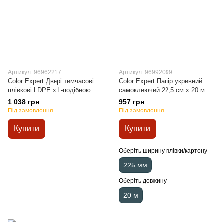
Артикул: 96962217
Артикул: 96992099
Color Expert Двері тимчасові
Color Expert Папір укривний
плівкові LDPE з L-подібною
самоклеючий 22,5 см х 20 м
блискавкою 120х220см
1 038 грн
957 грн
Під замовлення
Під замовлення
Купити
Купити
Оберіть ширину плівки/картону
225 мм
Оберіть довжину
20 м