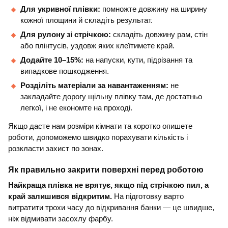
Для укривної плівки:
помножте довжину на ширину
кожної площини й складіть результат.
Для рулону зі стрічкою:
складіть довжину рам, стін
або плінтусів, уздовж яких клеїтимете край.
Додайте 10–15%:
на напуски, кути, підрізання та
випадкове пошкодження.
Розділіть матеріали за навантаженням:
не
закладайте дорогу щільну плівку там, де достатньо
легкої, і не економте на проході.
Якщо дасте нам розміри кімнати та коротко опишете
роботи, допоможемо швидко порахувати кількість і
розкласти захист по зонах.
Як правильно закрити поверхні перед роботою
Найкраща плівка не врятує, якщо під стрічкою пил, а
край залишився відкритим.
На підготовку варто
витратити трохи часу до відкривання банки — це швидше,
ніж відмивати засохлу фарбу.