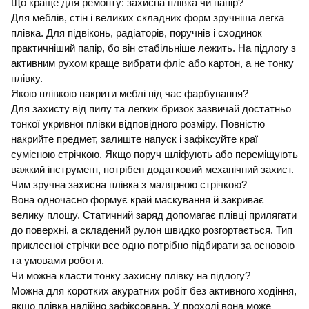
Що краще для ремонту: захисна плівка чи папір?
Для меблів, стін і великих складних форм зручніша легка
плівка. Для підвіконь, радіаторів, поручнів і сходинок
практичніший папір, бо він стабільніше лежить. На підлогу з
активним рухом краще вибрати фліс або картон, а не тонку
плівку.
Якою плівкою накрити меблі під час фарбування?
Для захисту від пилу та легких бризок зазвичай достатньо
тонкої укривної плівки відповідного розміру. Повністю
накрийте предмет, залиште напуск і зафіксуйте краї
сумісною стрічкою. Якщо поруч шліфують або переміщують
важкий інструмент, потрібен додатковий механічний захист.
Чим зручна захисна плівка з малярною стрічкою?
Вона одночасно формує край маскування й закриває
велику площу. Статичний заряд допомагає плівці прилягати
до поверхні, а складений рулон швидко розгортається. Тип
приклеєної стрічки все одно потрібно підбирати за основою
та умовами роботи.
Чи можна класти тонку захисну плівку на підлогу?
Можна для коротких акуратних робіт без активного ходіння,
якщо плівка надійно зафіксована. У проході вона може