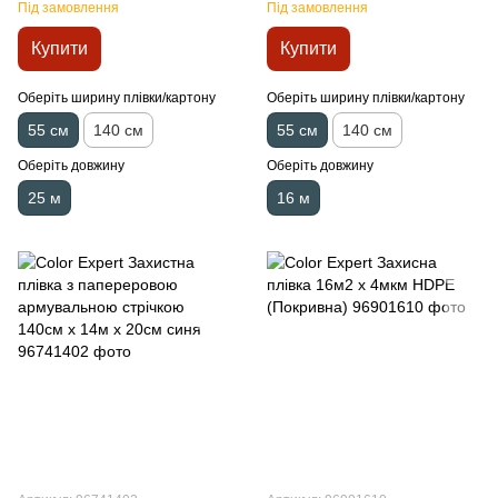
Х 20см
Під замовлення
Під замовлення
Купити
Купити
Оберіть ширину плівки/картону
Оберіть ширину плівки/картону
55 см
140 см
55 см
140 см
Оберіть довжину
Оберіть довжину
25 м
16 м