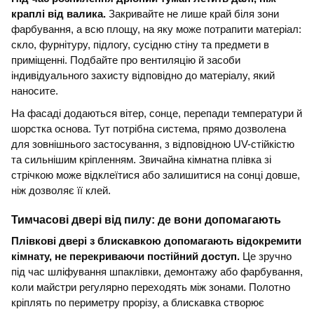
краплі від валика.
Закривайте не лише край біля зони
фарбування, а всю площу, на яку може потрапити матеріал:
скло, фурнітуру, підлогу, сусідню стіну та предмети в
приміщенні. Подбайте про вентиляцію й засоби
індивідуального захисту відповідно до матеріалу, який
наносите.
На фасаді додаються вітер, сонце, перепади температури й
шорстка основа. Тут потрібна система, прямо дозволена
для зовнішнього застосування, з відповідною UV-стійкістю
та сильнішим кріпленням. Звичайна кімнатна плівка зі
стрічкою може відклеїтися або залишитися на сонці довше,
ніж дозволяє її клей.
Тимчасові двері від пилу: де вони допомагають
Плівкові двері з блискавкою допомагають відокремити
кімнату, не перекриваючи постійний доступ.
Це зручно
під час шліфування шпаклівки, демонтажу або фарбування,
коли майстри регулярно переходять між зонами. Полотно
кріплять по периметру прорізу, а блискавка створює