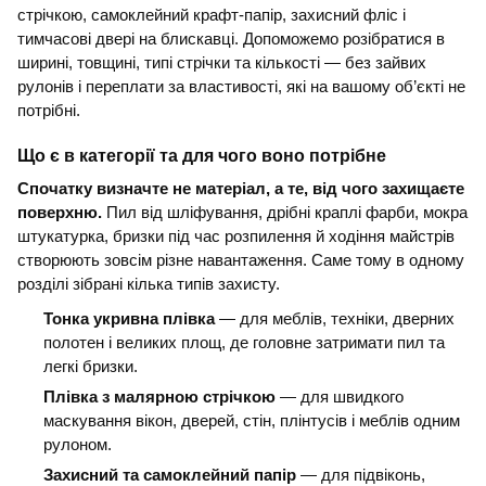
стрічкою, самоклейний крафт-папір, захисний фліс і
тимчасові двері на блискавці. Допоможемо розібратися в
ширині, товщині, типі стрічки та кількості — без зайвих
рулонів і переплати за властивості, які на вашому об’єкті не
потрібні.
Що є в категорії та для чого воно потрібне
Спочатку визначте не матеріал, а те, від чого захищаєте
поверхню.
Пил від шліфування, дрібні краплі фарби, мокра
штукатурка, бризки під час розпилення й ходіння майстрів
створюють зовсім різне навантаження. Саме тому в одному
розділі зібрані кілька типів захисту.
Тонка укривна плівка
— для меблів, техніки, дверних
полотен і великих площ, де головне затримати пил та
легкі бризки.
Плівка з малярною стрічкою
— для швидкого
маскування вікон, дверей, стін, плінтусів і меблів одним
рулоном.
Захисний та самоклейний папір
— для підвіконь,