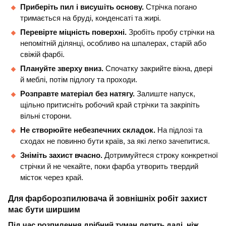
Приберіть пил і висушіть основу.
Стрічка погано
тримається на бруді, конденсаті та жирі.
Перевірте міцність поверхні.
Зробіть пробу стрічки на
непомітній ділянці, особливо на шпалерах, старій або
свіжій фарбі.
Плануйте зверху вниз.
Спочатку закрийте вікна, двері
й меблі, потім підлогу та проходи.
Розправте матеріал без натягу.
Залиште напуск,
щільно притисніть робочий край стрічки та закріпіть
вільні сторони.
Не створюйте небезпечних складок.
На підлозі та
сходах не повинно бути країв, за які легко зачепитися.
Зніміть захист вчасно.
Дотримуйтеся строку конкретної
стрічки й не чекайте, поки фарба утворить твердий
місток через край.
Для фарборозпилювача й зовнішніх робіт захист
має бути ширшим
Під час розпилення дрібний туман летить далі, ніж