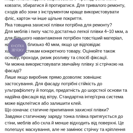
ковзати, збиратися й протиратися. Для тривалого ремонту,
сходів або зони з інструментом краще використовувати
фліс, картон чи інше щільне покриття.
Яка товщина захисної плівки потрібна для ремонту?
Для меблів і пилу часто достатньо легкої плівки 4–10 мкм, а
для більшого навантаження потрібен товстіший матеріал,
наприклад близько 40 мкм, якщо це відповідає
КНОПКА
ЗВ'ЯЗКУ
характеристикам конкретного товару. Оцінюйте також
основу, проходи, ризик розливу та спосіб фіксації.
Чи можна використовувати звичайну плівку зі стрічкою на
фасаді?
Лише якщо виробник прямо дозволяє зовнішнє
застосування. Для фасаду потрібні стійкість до
ультрафіолету й погоди, придатність до шорсткої основи та
надійна фіксація від вітру. Стандартна інтер’єрна система
може відклеїтися або залишити клей.
Що означає статичне прилипання захисної плівки?
Завдяки статичному заряду тонка плівка притягується до
стіни, меблів або скла й менше відходить від поверхні. Це
полегшує маскування, але не замінює стрічку та кріплення