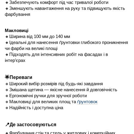
🔸Забезпечують комфорт під час тривалої роботи
🔸Зменшують навантаження на руку та підвищують якість
фарбування
Макловиці
🔸Ширина від 100 мм до 140 мм
🔸Ідеальні для нанесення ґрунтовки глибокого проникнення
чи фарби на великі площі
🔸Підходять для інтенсивних робіт на фасадах і в
інтер’єрах
🌟Переваги
🔹Широкий вибір розмірів під будь-які завдання
🔹Змішана щетина — якісне нанесення й довговічність
🔹Ергономічні ручки для зручної роботи
🔹Макловиці для великих площ та
ґрунтовок
🔹Надійність і доступна ціна
📍Де застосовуються
🔸Фарбування стін та стель у житлових і комерційних