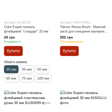
Артикул: 81262510
Артикул: 0500470001
Color Expert пензель
Teknos Rensa Brush - Миючий
флейцевий "стандарт" 25 мм
засіб для очищення малярних
інструментів 1л
24 грн
252 грн
В наявності
Під замовлення
Купити
Купити
Оберіть ширину
25 мм
35 мм
50 мм
60 мм
75 мм
100 мм