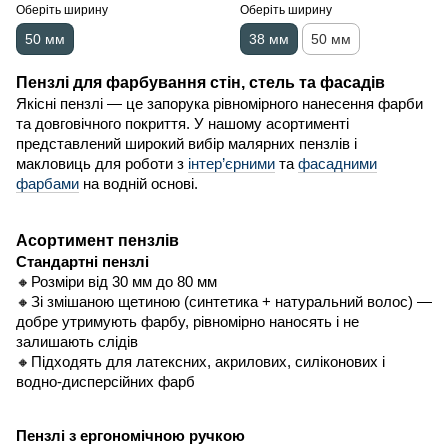
Оберіть ширину
Оберіть ширину
50 мм
38 мм
50 мм
Пензлі для фарбування стін, стель та фасадів
Якісні пензлі — це запорука рівномірного нанесення фарби
та довговічного покриття. У нашому асортименті
представлений широкий вибір малярних пензлів і
макловиць для роботи з
інтер’єрними
та
фасадними
фарбами
на водній основі.
Асортимент пензлів
Стандартні пензлі
🔸Розміри від 30 мм до 80 мм
🔸Зі змішаною щетиною (синтетика + натуральний волос) —
добре утримують фарбу, рівномірно наносять і не
залишають слідів
🔸Підходять для латексних, акрилових, силіконових і
водно-дисперсійних фарб
Пензлі з ергономічною ручкою