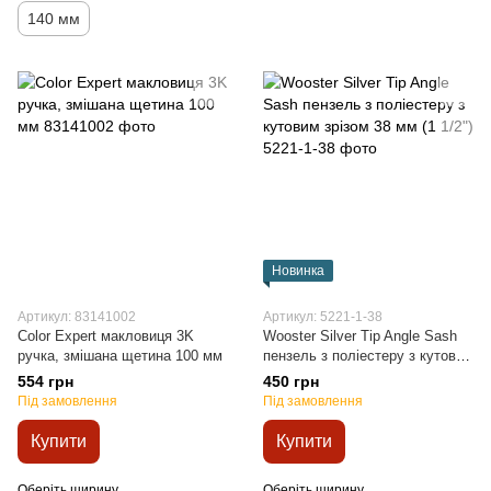
140 мм
Новинка
Артикул: 83141002
Артикул: 5221-1-38
Color Expert макловиця 3K
Wooster Silver Tip Angle Sash
ручка, змішана щетина 100 мм
пензель з поліестеру з кутовим
зрізом 38 мм (1 1/2")
554 грн
450 грн
Під замовлення
Під замовлення
Купити
Купити
Оберіть ширину
Оберіть ширину