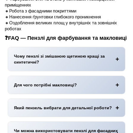
приміщеннях
🔸Робота з фасадними покриттями
🔸Нанесення ґрунтовки глибокого проникнення
🔸Оздоблення великих площ у внутрішніх та зовнішніх
роботах
❓FAQ — Пензлі для фарбування та макловиці
Чому пензлі зі змішаною щетиною кращі за
синтетичні?
Змішана щетина
(синтетика + натуральний ворс) краще
утримує фарбу
, рівномірно
віддає
її на основу, не
розшаровується
і зменшує ризик появи
смуг
.
Для чого потрібні макловиці?
Макловиця
— широкий пензель для
ґрунтування
та
швидкого фарбування
великих площ (стіни, стелі,
фасади). Забезпечує рівний шар і продуктивність.
Який пензель вибрати для детальної роботи?
Обирайте
30–40 мм
для
кутів, наличників, плінтусів
та
тонких елементів — це дає контроль лінії й акуратний
край
без «зубців».
Чи можна використовувати пензлі для фасадних