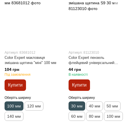
Артикул: 83681012
Артикул: 81123010
Color Expert макловиця
Color Expert пензель
змішана щетина "міні" 100 мм
флейцевий універсальний
змішана щетина S9 30 мм
104 грн
44 грн
Під замовлення
В наявності
Купити
Купити
Оберіть ширину
Оберіть ширину
100 мм
120 мм
30 мм
40 мм
50 мм
140 мм
60 мм
80 мм
100 мм