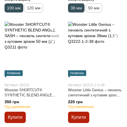
100 мм
120 мм
38 мм
50 мм
Новинка
Новинка
Артикул: Q3211
Артикул: Q3222-1-2-38
Wooster SHORTCUT®
Wooster Little Genius – пензель
SYNTHETIC BLEND ANGLE
синтетичний з кутовим зрізом
SASH – пензель синтетичний з
38мм (1,5")
350 грн
220 грн
кутовим зрізом 50 мм (2")
Під замовлення
Під замовлення
Купити
Купити