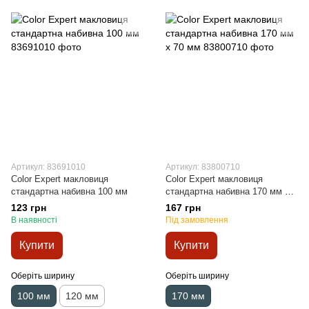
Артикул: 83691010
Артикул: 83800710
Color Expert макловиця
Color Expert макловиця
стандартна набивна 100 мм
стандартна набивна 170 мм x
70 мм
123 грн
167 грн
В наявності
Під замовлення
Купити
Купити
Оберіть ширину
Оберіть ширину
100 мм
120 мм
170 мм