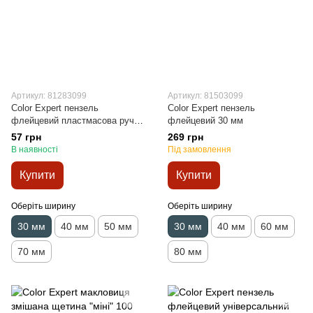
Артикул: 81283099
Артикул: 81503099
Color Expert пензель
Color Expert пензель
флейцевий пластмасова ручка
флейцевий 30 мм
30 мм
57 грн
269 грн
В наявності
Під замовлення
Купити
Купити
Оберіть ширину
Оберіть ширину
30 мм
40 мм
50 мм
30 мм
40 мм
60 мм
70 мм
80 мм