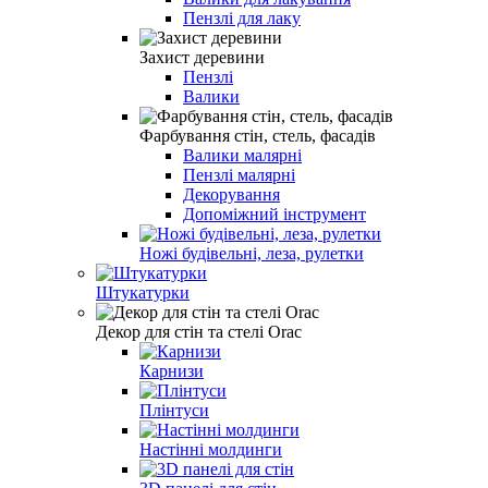
Пензлі для лаку
Захист деревини
Пензлі
Валики
Фарбування стін, стель, фасадів
Валики малярні
Пензлі малярні
Декорування
Допоміжний інструмент
Ножі будівельні, леза, рулетки
Штукатурки
Декор для стін та стелі Orac
Карнизи
Плінтуси
Настінні молдинги