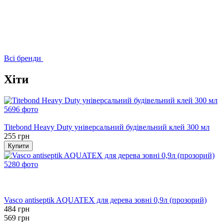
Всі бренди
Хіти
Хіт
Titebond Heavy Duty універсальний будівельний клей 300 мл
255 грн
Купити
Хіт
−15%
залишилося 22 дні
Vasco antiseptik AQUATEX для дерева зовні 0,9л (прозорий)
484 грн
569 грн