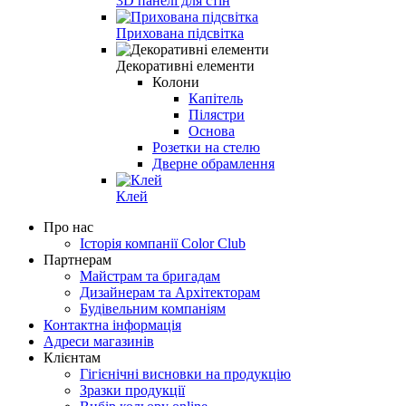
3D панелі для стін
Прихована підсвітка
Декоративні елементи
Колони
Капітель
Пілястри
Основа
Розетки на стелю
Дверне обрамлення
Клей
Про нас
Історія компанії Color Club
Партнерам
Майстрам та бригадам
Дизайнерам та Архітекторам
Будівельним компаніям
Контактна інформація
Адреси магазинів
Клієнтам
Гігієнічні висновки на продукцію
Зразки продукції