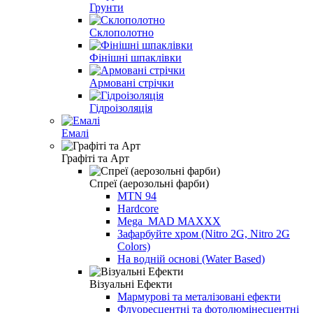
Грунти
Склополотно
Фінішні шпаклівки
Армовані стрічки
Гідроізоляція
Емалі
Графіті та Арт
Спреї (аерозольні фарби)
MTN 94
Hardcore
Mega_MAD MAXXX
Зафарбуйте хром (Nitro 2G, Nitro 2G
Colors)
На водній основі (Water Based)
Візуальні Ефекти
Мармурові та металізовані ефекти
Флуоресцентні та фотолюмінесцентні