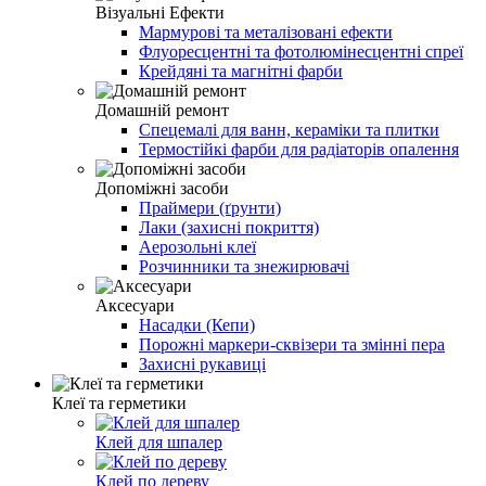
Візуальні Ефекти
Мармурові та металізовані ефекти
Флуоресцентні та фотолюмінесцентні спреї
Крейдяні та магнітні фарби
Домашній ремонт
Спецемалі для ванн, кераміки та плитки
Термостійкі фарби для радіаторів опалення
Допоміжні засоби
Праймери (ґрунти)
Лаки (захисні покриття)
Аерозольні клеї
Розчинники та знежирювачі
Аксесуари
Насадки (Кепи)
Порожні маркери-сквізери та змінні пера
Захисні рукавиці
Клеї та герметики
Клей для шпалер
Клей по дереву