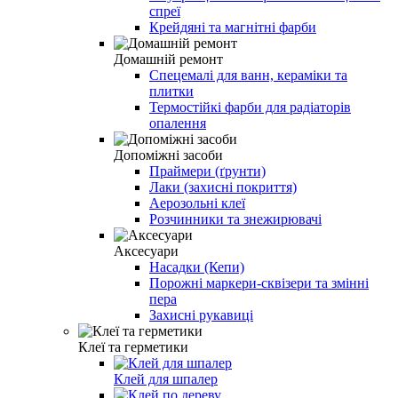
спреї
Крейдяні та магнітні фарби
Домашній ремонт
Спецемалі для ванн, кераміки та
плитки
Термостійкі фарби для радіаторів
опалення
Допоміжні засоби
Праймери (ґрунти)
Лаки (захисні покриття)
Аерозольні клеї
Розчинники та знежирювачі
Аксесуари
Насадки (Кепи)
Порожні маркери-сквізери та змінні
пера
Захисні рукавиці
Клеї та герметики
Клей для шпалер