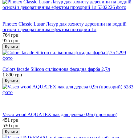
Хіт
−20%
Pinotex Classic Lasur Лазур для захисту деревини на водній
основі з декоративним ефектом прозорий 1л
764 грн
955 грн
Купити
Хіт
Colors facade Silicon cиліконова фасадна фарба 2,7л
1 890 грн
Купити
Хіт
−15%
залишилося 22 дні
Vasco wood AQUATEX лак для дерева 0,9л (прозорий)
451 грн
530 грн
Купити