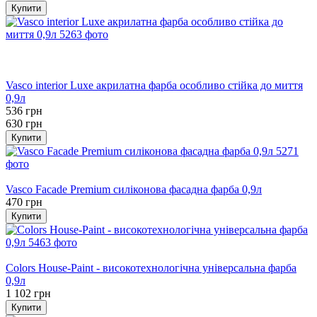
Купити
Хіт
−15%
залишилося 22 дні
Vasco interior Luxe акрилатна фарба особливо стійка до миття
0,9л
536 грн
630 грн
Купити
Хіт
Vasco Facade Premium силіконова фасадна фарба 0,9л
470 грн
Купити
Хіт
Colors House-Paint - високотехнологічна універсальна фарба
0,9л
1 102 грн
Купити