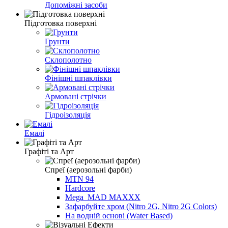
Допоміжні засоби
Підготовка поверхні
Грунти
Склополотно
Фінішні шпаклівки
Армовані стрічки
Гідроізоляція
Емалі
Графіті та Арт
Спреї (аерозольні фарби)
MTN 94
Hardcore
Mega_MAD MAXXX
Зафарбуйте хром (Nitro 2G, Nitro 2G Colors)
На водній основі (Water Based)