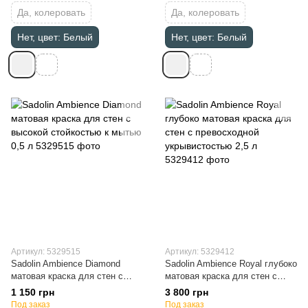
Да, колеровать
Да, колеровать
Нет, цвет: Белый
Нет, цвет: Белый
Артикул: 5329515
Артикул: 5329412
Sadolin Ambience Diamond
Sadolin Ambience Royal глубоко
матовая краска для стен c
матовая краска для стен с
высокой стойкостью к мытью
превосходной укрывистостью
1 150 грн
3 800 грн
0,5 л
2,5 л
Под заказ
Под заказ