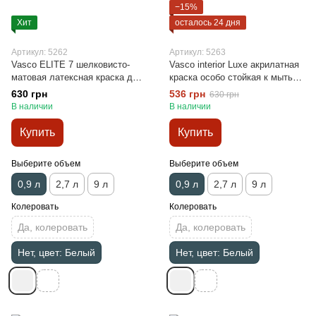
−15%
Хит
осталось 24 дня
Артикул: 5262
Артикул: 5263
Vasco ELITE 7 шелковисто-
Vasco interior Luxe акрилатная
матовая латексная краска для
краска особо стойкая к мытью
стен 0,9л
0,9л
630 грн
536 грн
630 грн
В наличии
В наличии
Купить
Купить
Выберите объем
Выберите объем
0,9 л
2,7 л
9 л
0,9 л
2,7 л
9 л
Колеровать
Колеровать
Да, колеровать
Да, колеровать
Нет, цвет: Белый
Нет, цвет: Белый