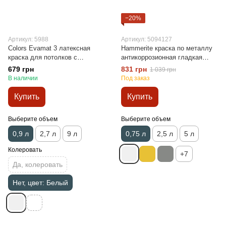
−20%
Артикул: 5988
Артикул: 5094127
Colors Evamat 3 латексная
Hammerite краска по металлу
краска для потолков с
антикоррозионная гладкая
замедленным временем
белая 0,75л
679 грн
831 грн
1 039 грн
высыхания 0,9л
В наличии
Под заказ
Купить
Купить
Выберите объем
Выберите объем
0,9 л
2,7 л
9 л
0,75 л
2,5 л
5 л
Колеровать
+7
Да, колеровать
Нет, цвет: Белый