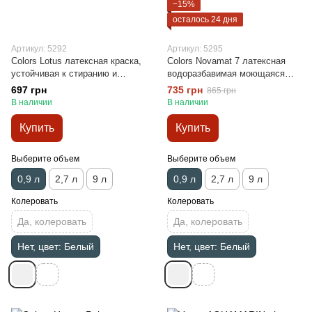
−15%
осталось 24 дня
Артикул: 5292
Артикул: 5295
Сolors Lotus латексная краска,
Сolors Novamat 7 латексная
устойчивая к стиранию и
водоразбавимая моющаяся
смыванию 0,9л
краска для стен 0,9л
697 грн
735 грн
865 грн
В наличии
В наличии
Купить
Купить
Выберите объем
Выберите объем
0,9 л
2,7 л
9 л
0,9 л
2,7 л
9 л
Колеровать
Колеровать
Да, колеровать
Да, колеровать
Нет, цвет: Белый
Нет, цвет: Белый