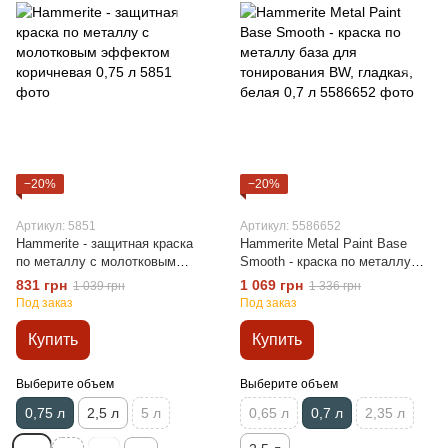
−20%
−20%
Артикул: 5851
Артикул: 5586652
Hammerite - защитная краска
Hammerite Metal Paint Base
по металлу с молотковым
Smooth - краска по металлу
эффектом коричневая 0,75 л
база для тонирования BW,
831 грн
1 069 грн
1 039 грн
1 336 грн
гладкая, белая 0,7 л
Под заказ
Под заказ
Купить
Купить
Выберите объем
Выберите объем
0,75 л
2,5 л
5 л
0,65 л
0,7 л
2,35 л