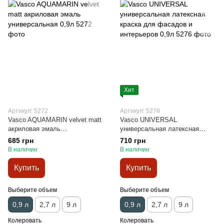
Хит
Артикул: 5272
Артикул: 5276
Vasco AQUAMARIN velvet matt
Vasco UNIVERSAL
акриловая эмаль
универсальная латексная
универсальная 0,9л
краска для фасадов и
685 грн
710 грн
интерьеров 0,9л
В наличии
В наличии
Купить
Купить
Выберите объем
Выберите объем
0,9 л
2,7 л
9 л
0,9 л
2,7 л
9 л
Колеровать
Колеровать