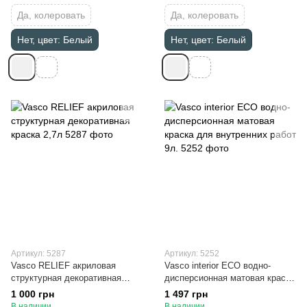
Да, колеровать
Да, колеровать
Нет, цвет: Белый
Нет, цвет: Белый
Артикул: 5287
Артикул: 5252
Vasco RELIEF акриловая
Vasco interior ECO водно-
структурная декоративная
дисперсионная матовая краска
краска 2,7л
для внутренних работ 9л.
1 000 грн
1 497 грн
В наличии
В наличии