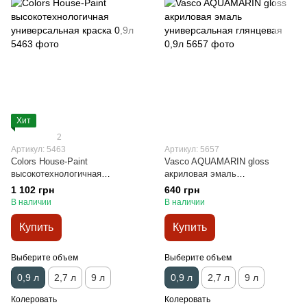
Хит
2
Артикул: 5463
Артикул: 5657
Colors House-Paint
Vasco AQUAMARIN gloss
высокотехнологичная
акриловая эмаль
универсальная краска 0,9л
универсальная глянцевая 0,9л
1 102 грн
640 грн
В наличии
В наличии
Купить
Купить
Выберите объем
Выберите объем
0,9 л
2,7 л
9 л
0,9 л
2,7 л
9 л
Колеровать
Колеровать