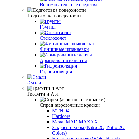
Вспомогательные средства
Подготовка поверхности
Грунты
Стеклохолст
Финишные шпаклевки
Армированные ленты
Гидроизоляция
Эмали
Графити и Арт
Спреи (аэрозольные краски)
MTN 94
Hardcore
Mega_MAD MAXXX
Закрасьте хром (Nitro 2G, Nitro 2G
Colors)
На водной основе (Water Based)