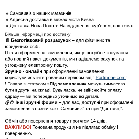
🔸Самовивіз з наших магазинів
🔸Адресна доставка в межах міста Києва
🔸Доставка Нова Пошта: На відділення, кур'єром, поштомат
Більше інформації про доставку
📄 Безготівковий розрахунок
– для фізичних та
юридичних осіб.
Після оформлення замовлення, якщо потрібне тонування
або повний пакет документів, ми надішлемо рахунок на
узгоджену електронну пошту.
Зручно - онлайн
при оформленні замовлення
користуючись інтегрованим сервісом від "
Portmone.com
"
❗ Товари зі статусом
«Під замовлення»
можуть тимчасово
бути відсутні на складі. Будь ласка, не здійснюйте оплату
одразу — ми попередньо уточнимо всі деталі.
💰💳
Інші зручні форми
– для вас, доступні при оформлені
замовлення з позначкою" Самовивіз" та при "Доставці".
Обмін або повернення товару протягом 14 днів.
ВАЖЛИВО!
Тонована продукція не підлягає обміну і
поверненню.