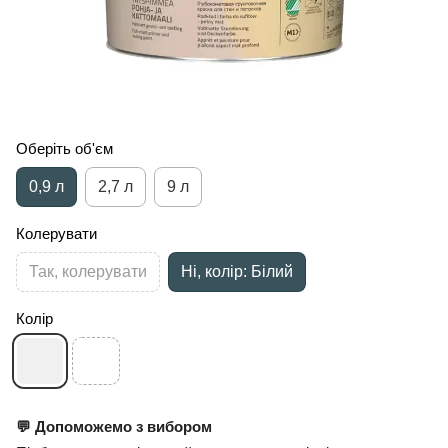
Оберіть об'єм
0,9 л
2,7 л
9 л
Колерувати
Так, колерувати
Ні, колір: Білий
Колір
💬 Допоможемо з вибором