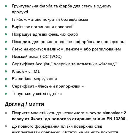
Ґрунтувальна фарба та фарба для стель в одному
продукті
Глибокоматове покриття без відблисків
Вирівнює поглинання поверхні
Покращує адгезію фінішних фарб
Підходить для нових та раніше пофарбованих поверхонь
Легко наноситься валиком, пензлем або розпилювачем
Низький вміст ЛОС (VOC)
Сертифікат Асоціації алергіків та астматиків Фінляндії
Клас емісії M1
Екологічне маркування
Сертифікат «Фінський прапор-ключ»
Тонується у світлі відтінки
Догляд / миття
Покриття має стійкість до незначного зносу та відповідає
2
класу стійкості до вологого стирання згідно EN 13300
.
До повного формування плівки поверхню слід
експлуатувати обережно. Остаточна міцність покриття