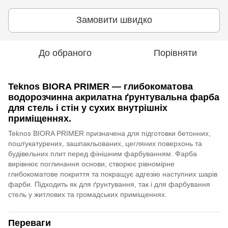
Замовити швидко
До обраного
Порівняти
Teknos BIORA PRIMER
— глибокоматова
водорозчинна акрилатна ґрунтувальна фарба
для стель і стін у сухих внутрішніх
приміщеннях.
Teknos BIORA PRIMER призначена для підготовки бетонних,
поштукатурених, зашпакльованих, цегляних поверхонь та
будівельних плит перед фінішним фарбуванням. Фарба
вирівнює поглинання основи, створює рівномірне
глибокоматове покриття та покращує адгезію наступних шарів
фарби. Підходить як для ґрунтування, так і для фарбування
стель у житлових та громадських приміщеннях.
Переваги