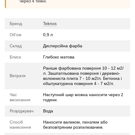
через 4 тижні.
Бренд
Teknos
Об'єм
0,9 л
Склад
Дисперсійна фарба
Блиск
Глибоко матова
Раніше фарбована поверхня 10 - 12 м2/
л. Зашпатльована поверхня і деревно-
Витрати
волокниста плита 7 - 10 м2/л. Бетонна і
обштукатурена поверхня 4 - 7 м2/л.
Час
Наступний шар можна наносити через 2
висихання
години.
Розріджувач
Вода
Спосіб
Наносити валиком, пензлем або
нанесення
безповітряним розпилювачем.