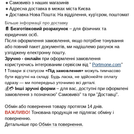
🔸Самовивіз з наших магазинів
🔸Адресна доставка в межах міста Києва
🔸Доставка Нова Пошта: На відділення, кур'єром, поштомат
Більше інформації про доставку
📄 Безготівковий розрахунок
– для фізичних та
юридичних осіб.
Після оформлення замовлення, якщо потрібне тонування
або повний пакет документів, ми надішлемо рахунок на
узгоджену електронну пошту.
Зручно - онлайн
при оформленні замовлення
користуючись інтегрованим сервісом від "
Portmone.com
"
❗ Товари зі статусом
«Під замовлення»
можуть тимчасово
бути відсутні на складі. Будь ласка, не здійснюйте оплату
одразу — ми попередньо уточнимо всі деталі.
💰💳
Інші зручні форми
– для вас, доступні при оформлені
замовлення з позначкою" Самовивіз" та при "Доставці".
Обмін або повернення товару протягом 14 днів.
ВАЖЛИВО!
Тонована продукція не підлягає обміну і
поверненню.
Детальніше про
Обмін та повернення.