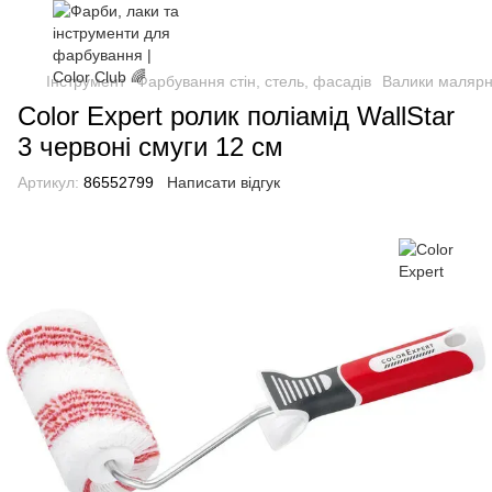
Інструмент
Фарбування стін, стель, фасадів
Валики малярн
Color Expert ролик поліамід WallStar
3 червоні смуги 12 см
Артикул:
86552799
Написати відгук