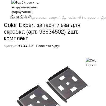
Інструмент
Підготовка поверхні
Допоміжний інструмент
До
Color Expert запасні леза для
скребка (арт. 93634502) 2шт.
комплект
Артикул:
93644502
Написати відгук