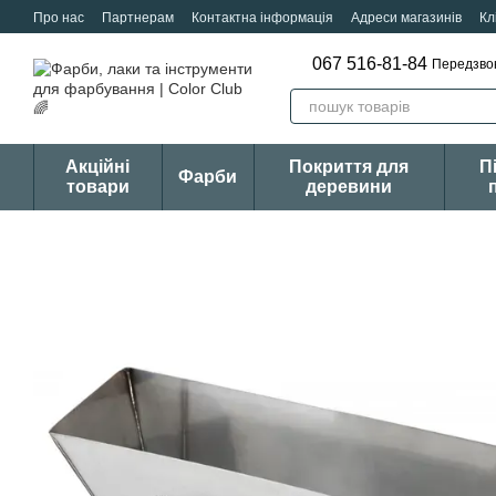
Перейти к основному контенту
Про нас
Партнерам
Контактна інформація
Адреси магазинів
Кл
067 516-81-84
Передзво
Акційні
Покриття для
П
Фарби
товари
деревини