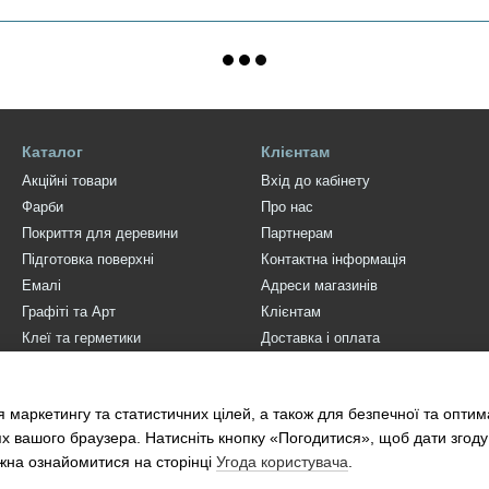
Каталог
Клієнтам
Акційні товари
Вхід до кабінету
Фарби
Про нас
Покриття для деревини
Партнерам
Підготовка поверхні
Контактна інформація
Емалі
Адреси магазинів
Графіті та Арт
Клієнтам
Клеї та герметики
Доставка і оплата
Інструмент
FAQ
Штукатурки
Наші об'єкти
 маркетингу та статистичних цілей, а також для безпечної та опти
Декор для стін та стелі Orac
Блог
х вашого браузера. Натисніть кнопку «Погодитися», щоб дати згоду
жна ознайомитися на сторінці
Угода користувача
.