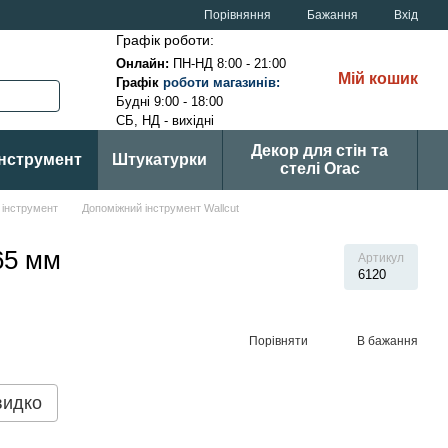
Порівняння
Бажання
Вхід
Графік роботи:
Онлайн:
ПН-НД 8:00 - 21:00
Мій кошик
Графік
р
оботи магазинів
:
Будні 9:00 - 18:00
СБ, НД - вихідні
Декор для стін та
Інструмент
Штукатурки
стелі Orac
 інструмент
Допоміжний інструмент Wallcut
65 мм
Артикул
6120
Порівняти
В бажання
видко