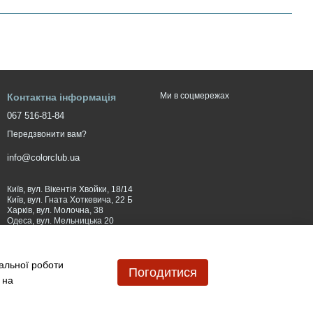
Ми в соцмережах
Контактна інформація
067 516-81-84
Передзвонити вам?
info@colorclub.ua
Київ, вул. Вікентія Хвойки, 18/14
Київ, вул. Гната Хоткевича, 22 Б
Харків, вул. Молочна, 38
Одеса, вул. Мельницька 20
Вінниця: вул. 600-річчя, 50
Мапа проїзду
мальної роботи
Погодитися
 на