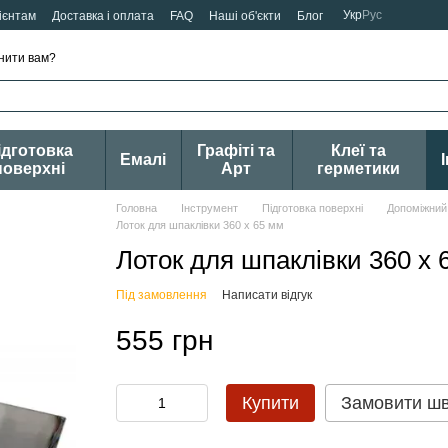
Укр
Рус
ієнтам
Доставка і оплата
FAQ
Наші об'єкти
Блог
нити вам?
ідготовка
Графіті та
Клеї та
Емалі
поверхні
Арт
герметики
Головна
Інструмент
Підготовка поверхні
Допоміжний
Лоток для шпаклівки 360 х 65 мм
Лоток для шпаклівки 360 х 
Під замовлення
Написати відгук
555 грн
Купити
Замовити ш