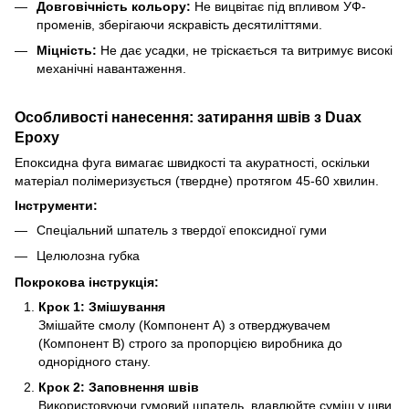
Довговічність кольору:
Не вицвітає під впливом УФ-
променів, зберігаючи яскравість десятиліттями.
Міцність:
Не дає усадки, не тріскається та витримує високі
механічні навантаження.
Особливості нанесення: затирання швів з Duax
Epoxy
Епоксидна фуга вимагає швидкості та акуратності, оскільки
матеріал полімеризується (твердне) протягом 45-60 хвилин.
Інструменти:
Спеціальний шпатель з твердої епоксидної гуми
Целюлозна губка
Покрокова інструкція:
Крок 1: Змішування
Змішайте смолу (Компонент А) з отверджувачем
(Компонент В) строго за пропорцією виробника до
однорідного стану.
Крок 2: Заповнення швів
Використовуючи гумовий шпатель, вдавлюйте суміш у шви