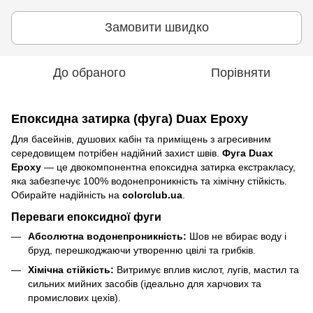
Замовити швидко
До обраного
Порівняти
Епоксидна затирка (фуга) Duax Epoxy
Для басейнів, душових кабін та приміщень з агресивним
середовищем потрібен надійний захист швів.
Фуга Duax
Epoxy
— це двокомпонентна епоксидна затирка екстракласу,
яка забезпечує 100% водонепроникність та хімічну стійкість.
Обирайте надійність на
colorclub.ua
.
Переваги епоксидної фуги
Абсолютна водонепроникність:
Шов не вбирає воду і
бруд, перешкоджаючи утворенню цвілі та грибків.
Хімічна стійкість:
Витримує вплив кислот, лугів, мастил та
сильних мийних засобів (ідеально для харчових та
промислових цехів).