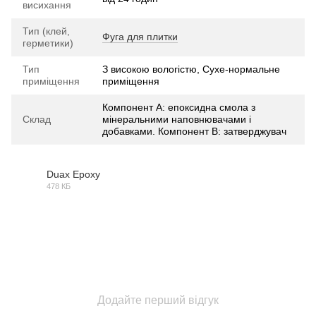
висихання
Тип (клей,
Фуга для плитки
герметики)
Тип
З високою вологістю, Сухе-нормальне
приміщення
приміщення
Компонент А: епоксидна смола з
Склад
мінеральними наповнювачами і
добавками. Компонент В: затверджувач
Duax Epoxy
478 КБ
PDF
Додайте перший відгук