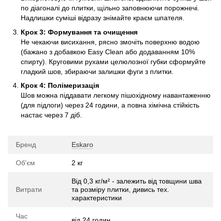
по діагоналі до плитки, щільно заповнюючи порожнечі.
Надлишки суміші відразу знімайте краєм шпателя.
Крок 3: Формування та очищення
Не чекаючи висихання, рясно змочіть поверхню водою
(бажано з добавкою Easy Clean або додаванням 10%
спирту). Круговими рухами целюлозної губки сформуйте
гладкий шов, збираючи залишки фуги з плитки.
Крок 4: Полімеризація
Шов можна піддавати легкому пішохідному навантаженню
(для підлоги) через 24 години, а повна хімічна стійкість
настає через 7 діб.
Бренд
Eskaro
Об'єм
2 кг
Від 0,3 кг/м² - залежить від товщини шва
Витрати
та розміру плитки, дивись тех.
характеристики
Час
від 24 годин