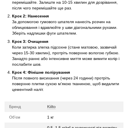
перемішайте. Залиште на 10-15 хвилин для дозрівання,
після чого перемішайте ще раз.
Крок 2: Нанесення
За допомогою гумового шпателя нанесіть розчин на
облицювання і вдавлюйте у шви діагональними рухами.
Зберіть надлишки фуги шпателем.
Крок 3: Очищення
Коли затирка злегка підсохне (стане матовою, зазвичай
через 15-30 хвилин), протріть поверхню вологою губкою.
Занадто раннє або інтенсивне миття може вимити колір і
послабити шов.
Крок 4: Фінішне полірування
Після повного висихання (через 24 години) протріть
поверхню плитки сухою м'якою тканиною, щоб видалити
цементний наліт.
Бренд
Kiilto
Об'єм
1 кг
0,5–1,5 кг/м² в залежності від розміру