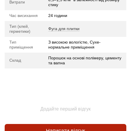
Витрати
стику
Час висихання
24 години
Тип (клей,
Фуга для плитки
герметики)
Тип
З високою вологістю, Сухе-
приміщення
нормальне приміщення
Порошок на основі полімеру, цементу
Склад
та вапна
Додайте перший відгук
Написати відгук