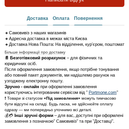
Доставка
Оплата
Повернення
🔸Самовивіз з наших магазинів
🔸Адресна доставка в межах міста Києва
🔸Доставка Нова Пошта: На відділення, кур'єром, поштомат
Більше інформації про доставку
📄 Безготівковий розрахунок
– для фізичних та
юридичних осіб.
Після оформлення замовлення, якщо потрібне тонування
або повний пакет документів, ми надішлемо рахунок на
узгоджену електронну пошту.
Зручно - онлайн
при оформленні замовлення
користуючись інтегрованим сервісом від "
Portmone.com
"
❗ Товари зі статусом
«Під замовлення»
можуть тимчасово
бути відсутні на складі. Будь ласка, не здійснюйте оплату
одразу — ми попередньо уточнимо всі деталі.
💰💳
Інші зручні форми
– для вас, доступні при оформлені
замовлення з позначкою" Самовивіз" та при "Доставці".