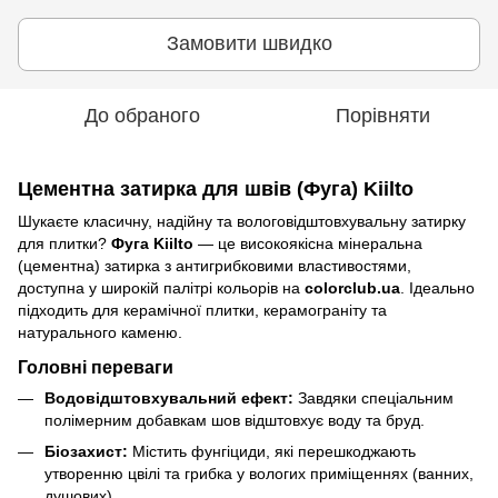
Замовити швидко
До обраного
Порівняти
Цементна затирка для швів (Фуга) Kiilto
Шукаєте класичну, надійну та вологовідштовхувальну затирку
для плитки?
Фуга Kiilto
— це високоякісна мінеральна
(цементна) затирка з антигрибковими властивостями,
доступна у широкій палітрі кольорів на
colorclub.ua
. Ідеально
підходить для керамічної плитки, керамограніту та
натурального каменю.
Головні переваги
Водовідштовхувальний ефект:
Завдяки спеціальним
полімерним добавкам шов відштовхує воду та бруд.
Біозахист:
Містить фунгіциди, які перешкоджають
утворенню цвілі та грибка у вологих приміщеннях (ванних,
душових).