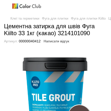
Клеї та герметики
Фуга для плитки
Фуга для плитки Kiilto
Ц
Цементна затирка для швів Фуга
Kiilto 33 1кг (какао) 3214101090
Артикул:
00000040412
Написати відгук