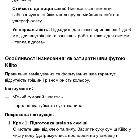
Стійкість до вицвітання:
Високоякісні пігменти
забезпечують стійкість кольору до мийних засобів та
ультрафіолету.
Універсальність:
Підходить для швів шириною від 1 до 6
мм, для внутрішніх та зовнішніх робіт, а також для систем
«тепла підлога».
Особливості нанесення: як затирати шви фугою
Kiilto
Правильне замішування та формування шва гарантує
відсутність тріщин і рівномірність кольору.
Інструменти:
М'який гумовий шпатель
Поролонова губка та суха тканина
Покрокова інструкція:
Крок 1: Підготовка швів та суміші
Очистьте шви від клею та пилу. Засипте суху суміш Kiilto у
чисту воду (дотримуючись пропорцій на упаковці) і