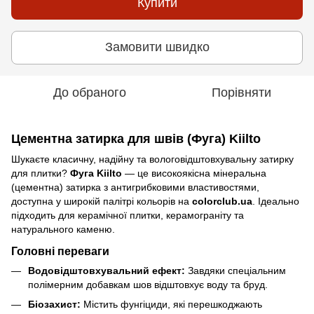
Купити
Замовити швидко
До обраного
Порівняти
Цементна затирка для швів (Фуга) Kiilto
Шукаєте класичну, надійну та вологовідштовхувальну затирку
для плитки?
Фуга Kiilto
— це високоякісна мінеральна
(цементна) затирка з антигрибковими властивостями,
доступна у широкій палітрі кольорів на
colorclub.ua
. Ідеально
підходить для керамічної плитки, керамограніту та
натурального каменю.
Головні переваги
Водовідштовхувальний ефект:
Завдяки спеціальним
полімерним добавкам шов відштовхує воду та бруд.
Біозахист:
Містить фунгіциди, які перешкоджають