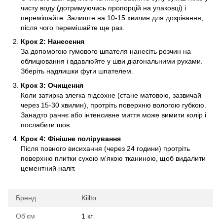
чисту воду (дотримуючись пропорцій на упаковці) і
перемішайте. Залиште на 10-15 хвилин для дозрівання,
після чого перемішайте ще раз.
Крок 2: Нанесення
За допомогою гумового шпателя нанесіть розчин на
облицювання і вдавлюйте у шви діагональними рухами.
Зберіть надлишки фуги шпателем.
Крок 3: Очищення
Коли затирка злегка підсохне (стане матовою, зазвичай
через 15-30 хвилин), протріть поверхню вологою губкою.
Занадто раннє або інтенсивне миття може вимити колір і
послабити шов.
Крок 4: Фінішне полірування
Після повного висихання (через 24 години) протріть
поверхню плитки сухою м'якою тканиною, щоб видалити
цементний наліт.
Бренд
Kiilto
Об'єм
1 кг