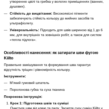
утворенню цвілі та грибка у вологих приміщеннях (ванних,
душових).
Стійкість до вицвітання:
Високоякісні пігменти
забезпечують стійкість кольору до мийних засобів та
ультрафіолету.
Універсальність:
Підходить для швів шириною від 1 до 6
мм, для внутрішніх та зовнішніх робіт, а також для систем
«тепла підлога».
Особливості нанесення: як затирати шви фугою
Kiilto
Правильне замішування та формування шва гарантує
відсутність тріщин і рівномірність кольору.
Інструменти:
М'який гумовий шпатель
Поролонова губка та суха тканина
Покрокова інструкція:
Крок 1: Підготовка швів та суміші
Очистьте шви від клею та пилу. Засипте суху суміш Kiilto у