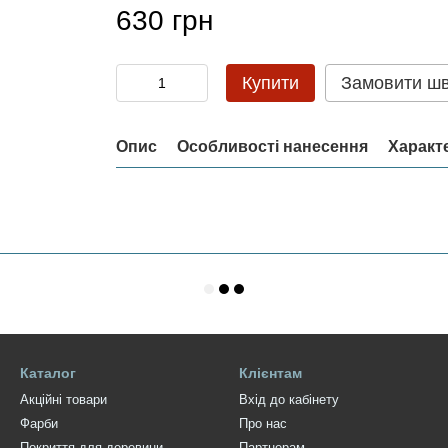
630 грн
Купити
Замовити ш
Опис
Особливості нанесення
Характ
Каталог
Клієнтам
Акційні товари
Вхід до кабінету
Фарби
Про нас
Покриття для деревини
Партнерам