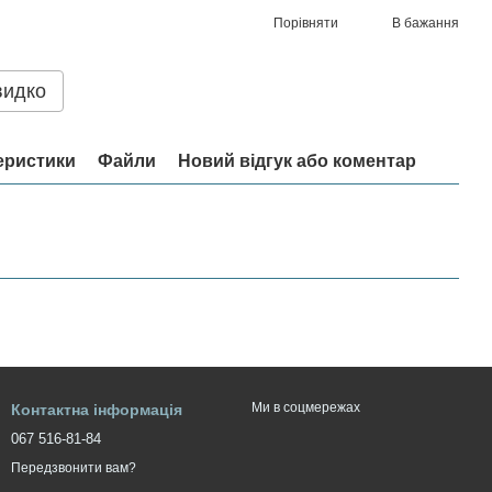
Порівняти
В бажання
видко
еристики
Файли
Новий відгук або коментар
Ми в соцмережах
Контактна інформація
067 516-81-84
Передзвонити вам?