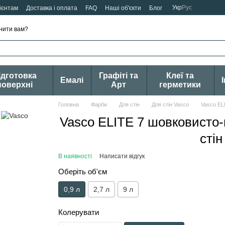
Укр
Рус
ієнтам
Доставка і оплата
FAQ
Наші об'єкти
Блог
нити вам?
ідготовка
Графіті та
Клеї та
Емалі
поверхні
Арт
герметики
Головна
Фарби
Для стін
Для стін Vasco
Vasco EL
Vasco ELITE 7 шовковисто
стін
В наявності
Написати відгук
Оберіть об'єм
0,9 л
2,7 л
9 л
Колерувати