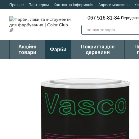
Перейти к основному контенту
Про нас
Партнерам
Контактна інформація
Адреси магазинів
Кл
067 516-81-84
Передзво
Акційні
Покриття для
П
Фарби
товари
деревини