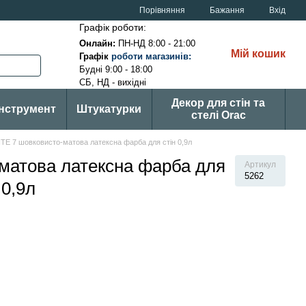
Порівняння
Бажання
Вхід
Графік роботи:
Онлайн:
ПН-НД 8:00 - 21:00
Мій кошик
Графік
р
оботи магазинів
:
Будні 9:00 - 18:00
СБ, НД - вихідні
Декор для стін та
Інструмент
Штукатурки
стелі Orac
ITE 7 шовковисто-матова латексна фарба для стін 0,9л
-матова латексна фарба для
Артикул
5262
 0,9л