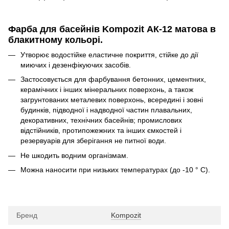
Фарба для басейнів Kompozit АК-12 матова в
блакитному кольорі.
Утворює водостійке еластичне покриття, стійке до дії
миючих і дезенфікуючих засобів.
Застосовується для фарбування бетонних, цементних,
керамічних і інших мінеральних поверхонь, а також
загрунтованих металевих поверхонь, всередині і зовні
будинків, підводної і надводної частин плавальних,
декоративних, технічних басейнів; промислових
відстійників, протипожежних та інших ємкостей і
резервуарів для зберігання не питної води.
Не шкодить водним організмам.
Можна наносити при низьких температурах (до -10 ° С).
Бренд
Kompozit