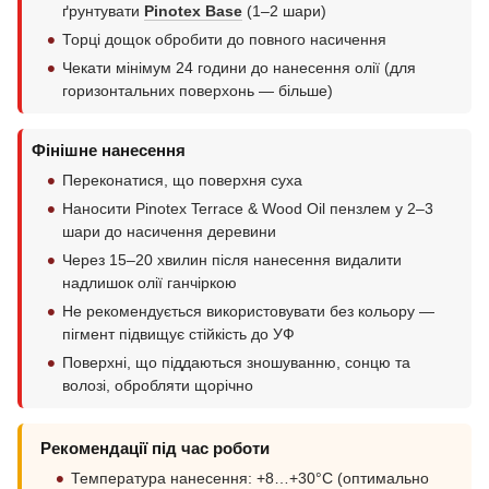
ґрунтувати
Pinotex Base
(1–2 шари)
Торці дощок обробити до повного насичення
Чекати мінімум 24 години до нанесення олії (для
горизонтальних поверхонь — більше)
Фінішне нанесення
Переконатися, що поверхня суха
Наносити Pinotex Terrace & Wood Oil пензлем у 2–3
шари до насичення деревини
Через 15–20 хвилин після нанесення видалити
надлишок олії ганчіркою
Не рекомендується використовувати без кольору —
пігмент підвищує стійкість до УФ
Поверхні, що піддаються зношуванню, сонцю та
волозі, обробляти щорічно
Рекомендації під час роботи
Температура нанесення: +8…+30°C (оптимально