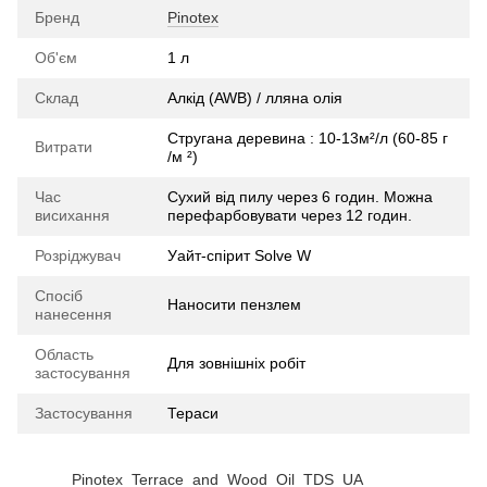
Бренд
Pinotex
Об'єм
1 л
Склад
Алкід (AWB) / лляна олія
Стругана деревина : 10-13м²/л (60-85 г
Витрати
/м ²)
Час
Сухий від пилу через 6 годин. Можна
висихання
перефарбовувати через 12 годин.
Розріджувач
Уайт-спірит Solve W
Спосіб
Наносити пензлем
нанесення
Область
Для зовнішніх робіт
застосування
Застосування
Тераси
Pinotex_Terrace_and_Wood_Oil_TDS_UA