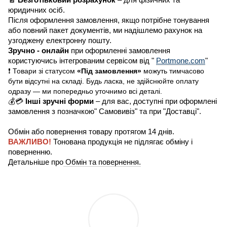
📄 Безготівковий розрахунок
– для фізичних та
юридичних осіб.
Після оформлення замовлення, якщо потрібне тонування
або повний пакет документів, ми надішлемо рахунок на
узгоджену електронну пошту.
Зручно - онлайн
при оформленні замовлення
користуючись інтегрованим сервісом від "
Portmone.com
"
❗ Товари зі статусом
«Під замовлення»
можуть тимчасово
бути відсутні на складі. Будь ласка, не здійснюйте оплату
одразу — ми попередньо уточнимо всі деталі.
💰💳
Інші зручні форми
– для вас, доступні при оформлені
замовлення з позначкою" Самовивіз" та при "Доставці".
Обмін або повернення товару протягом 14 днів.
ВАЖЛИВО!
Тонована продукція не підлягає обміну і
поверненню.
Детальніше про
Обмін та повернення.