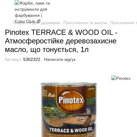
Покриття для деревини
Просочення та масла
Просочення т
Pinotex TERRACE & WOOD OIL -
Атмосферостійке деревозахисне
масло, що тонується, 1л
Артикул:
5302322
Написати відгук