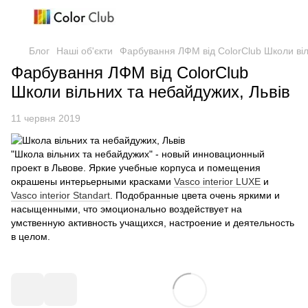
Блог
Наші об'єкти
Фарбування ЛФМ від ColorClub Школи віл
Фарбування ЛФМ від ColorClub
Школи вільних та небайдужих, Львів
11 червня 2019
"Школа вільних та небайдужих" - новый инновационный
проект в Львове. Яркие учебные корпуса и помещения
окрашены интерьерными красками
Vasco interior LUXE
и
Vasco interior Standart
. Подобранные цвета очень яркими и
насыщенными, что эмоционально воздействует на
умственную активность учащихся, настроение и деятельность
в целом.