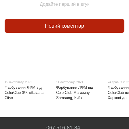
Додайте перший відгук
Новий коментар
15 листопада 2021
11 листопада 2021
24 травня 202
Фарбування ЛФМ від
Фарбування ЛФМ від
Фарбування
ColorClub ЖК «Bavaria
ColorClub Магазину
ColorClub п
City»
Samsung, Київ
Харкові до 
067 516-81-84