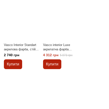
Vasco Interior Standart
Vasco interior Luxe
акрилова фарба, стійка
акрилатна фарба
до миття 9л
особливо стійка до
2 740 грн
4 312 грн
5 073 грн
миття 9л
Купити
Купити