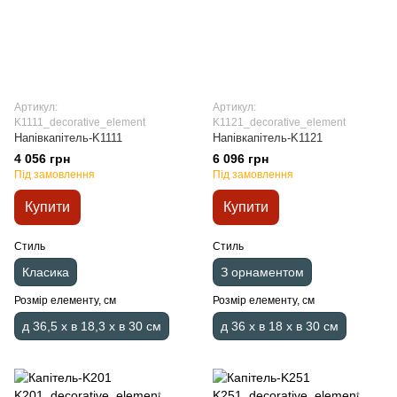
Артикул:
Артикул:
K1111_decorative_element
K1121_decorative_element
Напівкапітель-K1111
Напівкапітель-K1121
4 056 грн
6 096 грн
Під замовлення
Під замовлення
Купити
Купити
Стиль
Стиль
Класика
З орнаментом
Розмір елементу, см
Розмір елементу, см
д 36,5 x в 18,3 x в 30 см
д 36 x в 18 x в 30 см