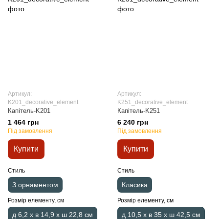
Артикул:
Артикул:
K201_decorative_element
K251_decorative_element
Капітель-K201
Капітель-K251
1 464 грн
6 240 грн
Під замовлення
Під замовлення
Купити
Купити
Стиль
Стиль
З орнаментом
Класика
Розмір елементу, см
Розмір елементу, см
д 6,2 x в 14,9 x ш 22,8 см
д 10,5 x в 35 x ш 42,5 см