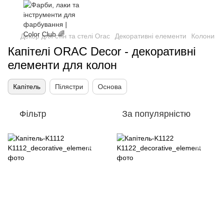
Декор для стін та стелі Orac
Декоративні елементи
Колони
Капітелі ORAC Decor - декоративні
елементи для колон
Капітель
Пілястри
Основа
Фільтр
За популярністю