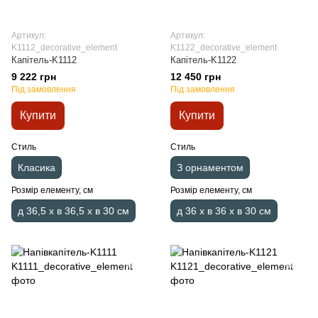
Артикул:
Артикул:
K1112_decorative_element
K1122_decorative_element
Капітель-K1112
Капітель-K1122
9 222 грн
12 450 грн
Під замовлення
Під замовлення
Купити
Купити
Стиль
Стиль
Класика
З орнаментом
Розмір елементу, см
Розмір елементу, см
д 36,5 x в 36,5 x в 30 см
д 36 x в 36 x в 30 см