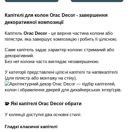
Капітелі для колон Orac Decor - завершення
декоративної композиції
Капітель
Orac Decor
- це верхня частина колони або
пілястри, яка завершує композицію і робить її цілісною.
Саме капітель задає характер колони: стриманий або
декоративний.
Без неї колона часто виглядає незавершеною.
У категорії представлені цілісні капітелі та напівкапітелі
(для пілястр або монтажу на стіну).
🧩 Які капітелі Orac Decor обрати
У колекції доступні два основні стилі:
Гладкі класичні капітелі