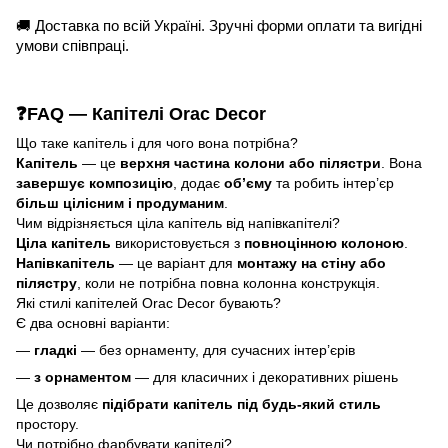
🚚 Доставка по всій Україні. Зручні форми оплати та вигідні
умови співпраці.
❓FAQ — Капітелі Orac Decor
Що таке капітель і для чого вона потрібна?
Капітель
— це
верхня частина колони або пілястри
. Вона
завершує композицію
, додає
об’єму
та робить інтер’єр
більш цілісним і продуманим
.
Чим відрізняється ціла капітель від напівкапітелі?
Ціла капітель
використовується з
повноцінною колоною
.
Напівкапітель
— це варіант для
монтажу на стіну або
пілястру
, коли не потрібна повна колонна конструкція.
Які стилі капітелей Orac Decor бувають?
Є два основні варіанти:
—
гладкі
— без орнаменту, для сучасних інтер’єрів
—
з орнаментом
— для класичних і декоративних рішень
Це дозволяє
підібрати капітель під будь-який стиль
простору.
Чи потрібно фарбувати капітелі?