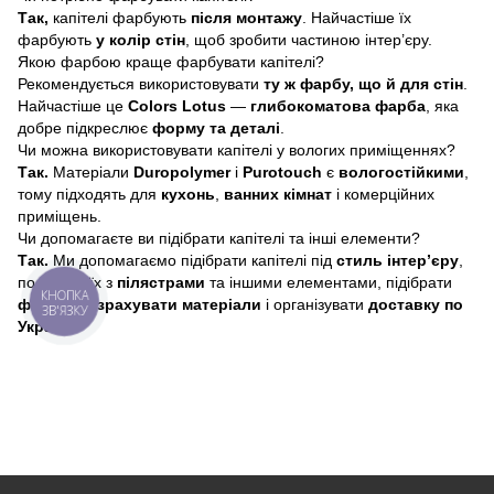
Так,
капітелі фарбують
після монтажу
. Найчастіше їх
фарбують
у колір стін
, щоб зробити частиною інтер’єру.
Якою фарбою краще фарбувати капітелі?
Рекомендується використовувати
ту ж фарбу, що й для стін
.
Найчастіше це
Colors Lotus
—
глибокоматова фарба
, яка
добре підкреслює
форму та деталі
.
Чи можна використовувати капітелі у вологих приміщеннях?
Так.
Матеріали
Duropolymer
і
Purotouch
є
вологостійкими
,
тому підходять для
кухонь
,
ванних кімнат
і комерційних
приміщень.
Чи допомагаєте ви підібрати капітелі та інші елементи?
Так.
Ми допомагаємо підібрати капітелі під
стиль інтер’єру
,
поєднати їх з
пілястрами
та іншими елементами, підібрати
КНОПКА
фарбу
,
розрахувати матеріали
і організувати
доставку по
ЗВ'ЯЗКУ
Україні
.