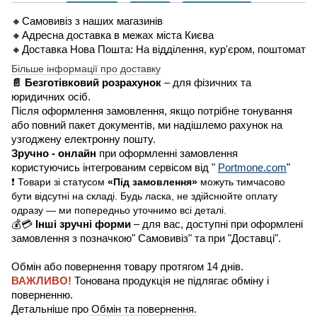
🔸Самовивіз з наших магазинів
🔸Адресна доставка в межах міста Києва
🔸Доставка Нова Пошта: На відділення, кур'єром, поштомат
Більше інформації про доставку
📄 Безготівковий розрахунок
– для фізичних та
юридичних осіб.
Після оформлення замовлення, якщо потрібне тонування
або повний пакет документів, ми надішлемо рахунок на
узгоджену електронну пошту.
Зручно - онлайн
при оформленні замовлення
користуючись інтегрованим сервісом від "
Portmone.com
"
❗ Товари зі статусом
«Під замовлення»
можуть тимчасово
бути відсутні на складі. Будь ласка, не здійснюйте оплату
одразу — ми попередньо уточнимо всі деталі.
💰💳
Інші зручні форми
– для вас, доступні при оформлені
замовлення з позначкою" Самовивіз" та при "Доставці".
Обмін або повернення товару протягом 14 днів.
ВАЖЛИВО!
Тонована продукція не підлягає обміну і
поверненню.
Детальніше про
Обмін та повернення.