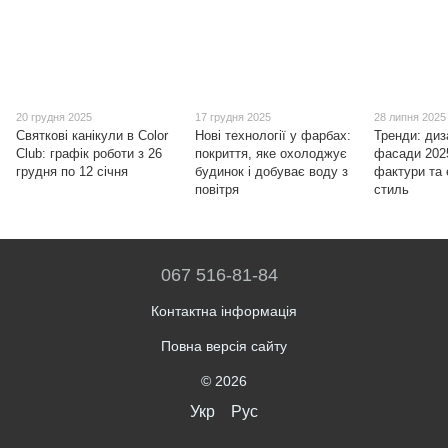
20 грудня 2025
17 грудня 2025
28 липня 2025
Святкові канікули в Color
Нові технології у фарбах:
Тренди: диз
Club: графік роботи з 26
покриття, яке охолоджує
фасади 2025
грудня по 12 січня
будинок і добуває воду з
фактури та 
повітря
стиль
067 516-81-84
Контактна інформація
Повна версія сайту
© 2026
Укр
Рус