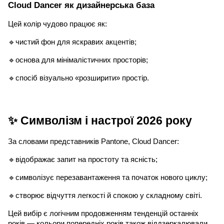
Cloud Dancer як дизайнерська база
Цей колір чудово працює як:
🔹чистий фон для яскравих акцентів;
🔹основа для мінімалістичних просторів;
🔹спосіб візуально «розширити» простір.
✨ Символізм і настрої 2026 року
За словами представників Pantone, Cloud Dancer:
🔹відображає запит на простоту та ясність;
🔹символізує перезавантаження та початок нового циклу;
🔹створює відчуття легкості й спокою у складному світі.
Цей вибір є логічним продовженням тенденцій останніх
років — кольори попередніх років також віддзеркалювали