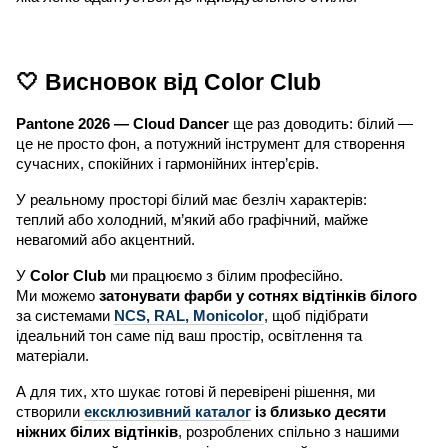
🤍 Висновок від Color Club
Pantone 2026 — Cloud Dancer
ще раз доводить: білий —
це не просто фон, а потужний інструмент для створення
сучасних, спокійних і гармонійних інтер’єрів.
У реальному просторі білий має безліч характерів:
теплий або холодний, м’який або графічний, майже
невагомий або акцентний.
У
Color Club
ми працюємо з білим професійно.
Ми можемо
затонувати фарби у сотнях відтінків білого
за системами
NCS, RAL, Monicolor
, щоб підібрати
ідеальний тон саме під ваш простір, освітлення та
матеріали.
А для тих, хто шукає готові й перевірені рішення, ми
створили
ексклюзивний каталог
із близько десяти
ніжних білих відтінків
, розроблених спільно з нашими