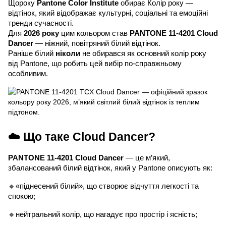
Щороку
Pantone Color Institute
обирає Колір року —
відтінок, який відображає культурні, соціальні та емоційні
тренди сучасності.
Для
2026 року
цим кольором став
PANTONE 11-4201 Cloud
Dancer
— ніжний, повітряний білий відтінок.
Раніше білий
ніколи
не обирався як основний колір року
від Pantone, що робить цей вибір по-справжньому
особливим.
☁️ Що таке Cloud Dancer?
PANTONE 11-4201 Cloud Dancer
— це м’який,
збалансований білий відтінок, який у Pantone описують як:
🔹«піднесений білий», що створює відчуття легкості та
спокою;
🔹нейтральний колір, що нагадує про простір і ясність;