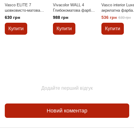
Vasco ELITE 7
Vivaсolor WALL 4
Vasco interior Lux
шовковисто-матова
Глибокоматова фарба з
акрилатна фарба
латексна фарба для
бархатистим ефектом
особливо стійка д
630 грн
988 грн
536 грн
630 грн
стін 0,9л
0,9л
миття 0,9л
Купити
Купити
Купити
Додайте перший відгук
Новий коментар