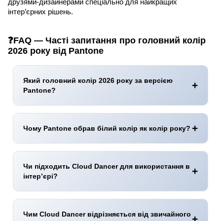
друзями-дизайнерами спеціально для найкращих
інтер’єрних рішень.
❓FAQ — Часті запитання про головний колір
2026 року від Pantone
Який головний колір 2026 року за версією
Pantone?
Pantone обрав
PANTONE 11-4201 Cloud Dancer
—
м’який, повітряний білий
, що символізує
спокій
,
ясність
і
новий початок
.
Чому Pantone обрав білий колір як колір року?
Cloud Dancer відповідає запиту на
простоту
,
баланс
і
внутрішню гармонію
у сучасному світі. Це колір
перезавантаження
та чистого старту.
Чи підходить Cloud Dancer для використання в
інтер’єрі?
Так.
Це
універсальний відтінок
для стін, стель, меблів
і текстилю. Він працює як
самостійний колір
або як
фон
для акцентів
.
Чим Cloud Dancer відрізняється від звичайного