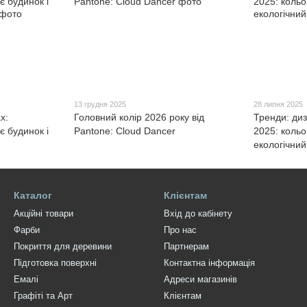
13 грудня 2025
28 липня 2025
х:
Головний колір 2026 року від
Тренди: ди
є будинок і
Pantone: Cloud Dancer
2025: кольо
екологічний
Каталог
Клієнтам
Акційні товари
Вхід до кабінету
Фарби
Про нас
Покриття для деревини
Партнерам
Підготовка поверхні
Контактна інформація
Емалі
Адреси магазинів
Графіті та Арт
Клієнтам