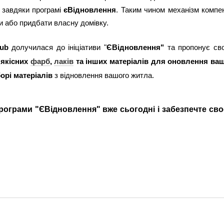
 завдяки програмі
єВідновлення
. Таким чином механізм компен
и або придбати власну домівку.
ub
долучилася до ініціативи "
ЄВідновлення"
та пропонує св
 якісних
фарб
,
лаків
та інших матеріалів для оновлення ваш
орі матеріалів
з відновлення вашого житла.
ограми "ЄВідновлення" вже сьогодні і забезпечте сво