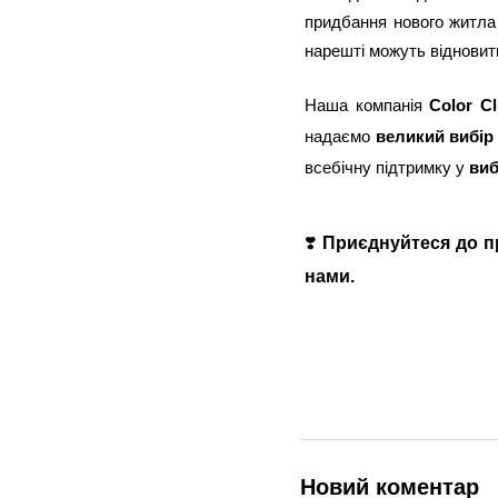
придбання нового житла
нарешті можуть відновит
Наша компанія
Color Cl
надаємо
великий вибір
всебічну підтримку у
виб
❣️
Приєднуйтеся до пр
нами.
Новий коментар