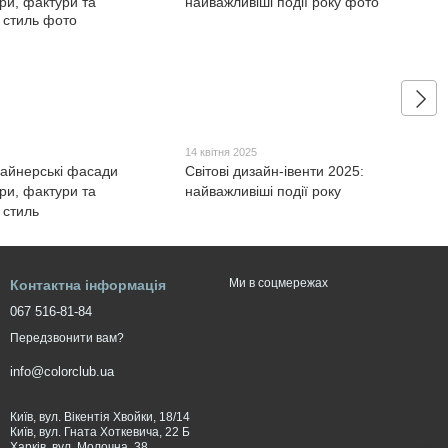
14 квітня 2025
зайнерські фасади
Світові дизайн-івенти 2025:
ри, фактури та
найважливіші події року
 стиль
Ми в соцмережах
Контактна інформація
067 516-81-84
Передзвонити вам?
info@colorclub.ua
Київ, вул. Вікентія Хвойки, 18/14
Київ, вул. Гната Хоткевича, 22 Б
Харків, вул. Молочна, 38