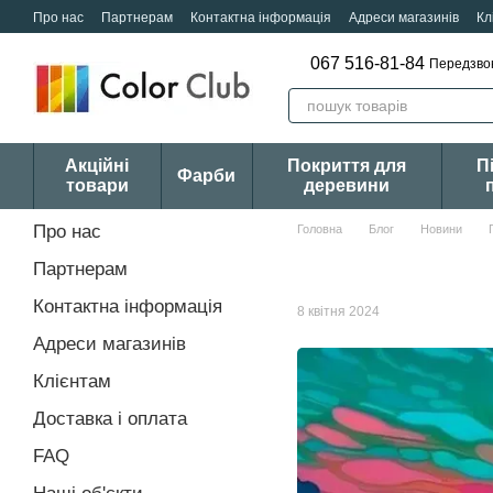
Перейти к основному контенту
Про нас
Партнерам
Контактна інформація
Адреси магазинів
Кл
067 516-81-84
Передзво
Акційні
Покриття для
П
Фарби
товари
деревини
Про нас
Головна
Блог
Новини
Партнерам
Контактна інформація
8 квітня 2024
Адреси магазинів
Клієнтам
Доставка і оплата
FAQ