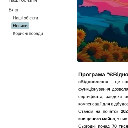
Наші об'єкти
Блог
Наші об'єкти
Новини
Корисні поради
Програма "ЄВідно
єВідновлення
– це пр
функціонування дозволя
сертифіката, завдяки 
компенсації для відбудов
Станом на початок
202
знищеного майна
, з ни
Сьогодні понад
70 тис