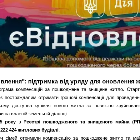
влення": підтримка від уряду для оновлення 
ограма компенсацій за пошкоджене та знищене житло. Старт
є постраждалим отримати грошові компенсації для проведення
якому доступна купівля нового житла за повністю зруйнован
и на власній земельній ділянці.
5 року
в
Реєстрі пошкодженого та знищеного майна (Р
х
222 424 житлових будівлі.
яч
сімей отримали компенсацію за пошкоджене житло та м