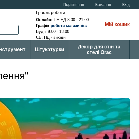
Порівняння
Бажання
Вхід
Графік роботи:
Онлайн:
ПН-НД 8:00 - 21:00
Мій кошик
Графік
р
оботи магазинів
:
Будні 9:00 - 18:00
СБ, НД - вихідні
Декор для стін та
Інструмент
Штукатурки
стелі Orac
лення"