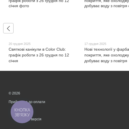
20 грудня 2025
17 грудня 2025
Святкові канікули в Color Club:
Нові технології у фарба
графік роботи з 26 грудня по 12
покриття, яке охолоджу
січня
добуває воду з повітря
© 2026
Приймаємо до оплати
КНОПКА
ЗВ'ЯЗКУ
Мобільна версія