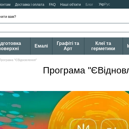
Укр
Рус
ієнтам
Доставка і оплата
FAQ
Наші об'єкти
Блог
нити вам?
ідготовка
Графіті та
Клеї та
Емалі
поверхні
Арт
герметики
Програма "ЄВідновлення"
Програма "ЄВіднов