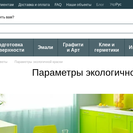
Укр
Рус
лиентам
Доставка и оплата
FAQ
Наши объекты
Блог
ить вам?
одготовка
Графити
Клеи и
Эмали
И
верхности
и Арт
герметики
оветы
Параметры экологичной краски
Параметры экологично