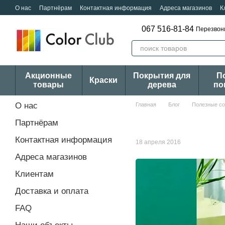
Перейти к основному контенту
О нас
Партнёрам
Контактная информация
Адреса магазинов
К
067 516-81-84
Перезвон
Акционные
Покрытия для
П
Краски
товары
дерева
по
О нас
Главная
Блог
Полезные с
Партнёрам
Контактная информация
18 апреля 2016
Адреса магазинов
Клиентам
Доставка и оплата
FAQ