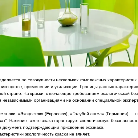
еделяется по совокупности нескольких комплексных характеристи
роизводстве, применении и утилизации. Границы данных характер
ой стране. На краски, отвечающие требованиям экологической бе
ся независимыми организациями на основании специальной экспер
е знаки: «Экоцветок» (Евросоюз), «Голубой ангел» (Германия) — н
ікат". Наличие такого знака гарантирует экологическую безопаснос
а документ, подтверждающий присвоение экознака.
ктеристики экологичность краски не влияет.