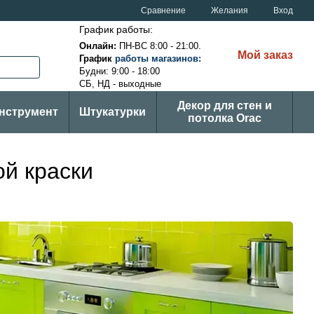
Сравнение
Желания
Вход
График работы:
Онлайн:
ПН-ВС
8:00 - 21:00.
Мой заказ
График
ра
боты магазинов
:
Будни: 9:00 - 18:00
СБ, НД - выходные
Декор для стен и
нструмент
Штукатурки
потолка Orac
й краски