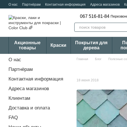
Перейти к основному контенту
О нас
Партнёрам
Контактная информация
Адреса магазинов
К
067 516-81-84
Перезвон
Акционные
Покрытия для
П
Краски
товары
дерева
по
О нас
Главная
Блог
Полезные с
Партнёрам
Контактная информация
18 июня 2018
Адреса магазинов
Клиентам
Доставка и оплата
FAQ