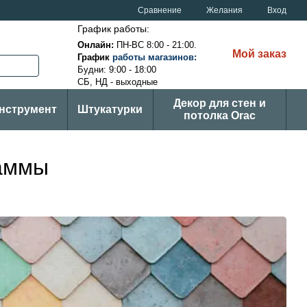
Сравнение
Желания
Вход
График работы:
Онлайн:
ПН-ВС
8:00 - 21:00.
Мой заказ
График
ра
боты магазинов
:
Будни: 9:00 - 18:00
СБ, НД - выходные
Декор для стен и
нструмент
Штукатурки
потолка Orac
гаммы