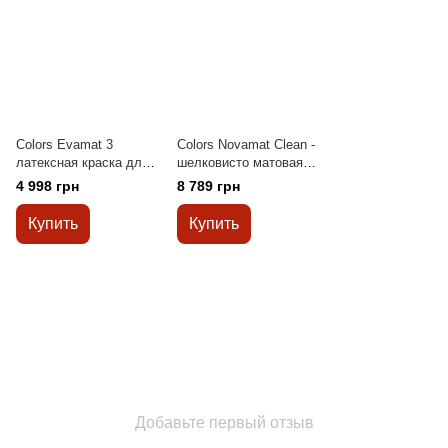
Colors Evamat 3
Colors Novamat Clean -
латексная краска для
шелковисто матовая
потолков с
влагостойкая
4 998 грн
8 789 грн
замедленным
антибактериальная
временем высыхания
краска на основе ионов
Купить
Купить
9л
серебра 9л
Добавьте первый отзыв