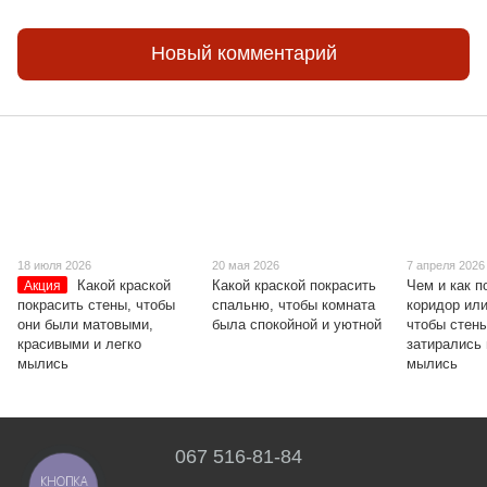
Новый комментарий
18 июля 2026
20 мая 2026
7 апреля 2026
Какой краской
Какой краской покрасить
Чем и как п
Акция
покрасить стены, чтобы
спальню, чтобы комната
коридор ил
они были матовыми,
была спокойной и уютной
чтобы стен
красивыми и легко
затирались 
мылись
мылись
067 516-81-84
КНОПКА