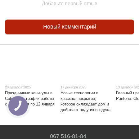
Добавьте первый отзыв
Новый комментарий
20 декабря 2025
17 декабря 2025
13 декабря 20
Праздничные каникулы в
Новые технологии в
Главный цве
Color Club: график работы
красках: покрытие,
Pantone: Cl
с 26 декабря по 12 января
которое охлаждает дом и
добывает воду из воздуха
067 516-81-84