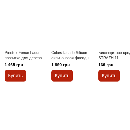
Pinotex Fence Lasur
Colors facade Silicon
Биозащитное сре
пропитка для дерева с
cиликоновая фасадная
STRAZH-11 –
декоративным
краска 2,7л
антисептик
1 465 грн
1 890 грн
169 грн
эффектом 2,5 л
сильнейшего дей
(орегон)
готовый водный
Купить
Купить
Купить
раствор 2 л