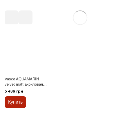
Vasco AQUAMARIN
velvet matt акриловая
эмаль универсальная
5 436 грн
9л
Купить