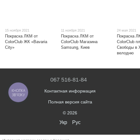
15 ноября 2021
11 ноября 2021
24 мая 2021
Покраска ЛКМ от
Покраска ЛКМ от
Покраска Л
ColorClub ЖК «Bavaria
ColorClub Магазина
ColorClub 
City»
Samsung, Киев
Свободы в 
велодню
067 516-81-84
КНОПКА
Контактная информация
ЗВ'ЯЗКУ
Полная версия сайта
© 2026
Укр
Рус