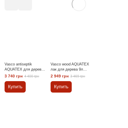
Vasco antiseptik
Vasco wood AQUATEX
AQUATEX для дерева
лак для дерева 9л
снаружи 9л
(прозрачный)
3 740 грн
2 949 грн
4 400 грн
3 469 грн
(прозрачный)
Купить
Купить