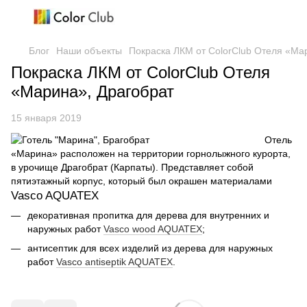
Блог
Наши объекты
Покраска ЛКМ от ColorClub Отеля «Ма
Покраска ЛКМ от ColorClub Отеля
«Марина», Драгобрат
15 января 2019
Отель
«Марина» расположен на территории горнолыжного курорта,
в урочище Драгобрат (Карпаты). Представляет собой
пятиэтажный корпус, который был окрашен материалами
Vasco AQUATEX
декоративная пропитка для дерева для внутренних и
наружных работ
Vasco wood AQUATEX
;
антисептик для всех изделий из дерева для наружных
работ
Vasco antiseptik AQUATEX
.