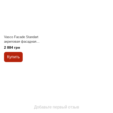
Vasco Facade Standart
акриловая фасадная
краска 9л
2 884 грн
Купить
Добавьте первый отзыв