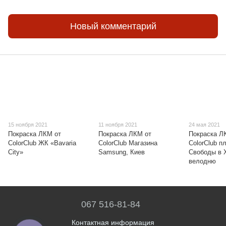
Новый комментарий
15 ноября 2021
11 ноября 2021
24 мая 2021
Покраска ЛКМ от
Покраска ЛКМ от
Покраска Л
ColorClub ЖК «Bavaria
ColorClub Магазина
ColorClub 
City»
Samsung, Киев
Свободы в 
велодню
067 516-81-84
Контактная информация